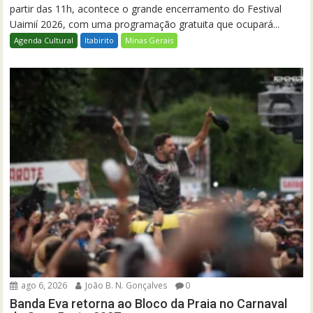
partir das 11h, acontece o grande encerramento do Festival
Uaimií 2026, com uma programação gratuita que ocupará...
Agenda Cultural
Itabirito
Minas Gerais
ago 6, 2026
João B. N. Gonçalves
0
Banda Eva retorna ao Bloco da Praia no Carnaval