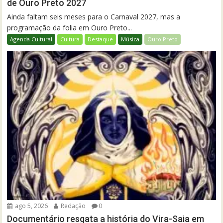
de Ouro Preto 2027
Ainda faltam seis meses para o Carnaval 2027, mas a
programação da folia em Ouro Preto...
Agenda Cultural
Cultura
Destaque
Música
Ouro Preto
ago 5, 2026
Redação
0
Documentário resgata a história do Vira-Saia em