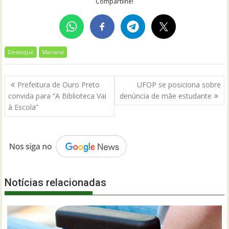
Compartilhe!
Destaque
Mariana
Navegação
Prefeitura de Ouro Preto
UFOP se posiciona sobre
de
convida para “A Biblioteca Vai
denúncia de mãe estudante
Post
à Escola”
Notícias relacionadas