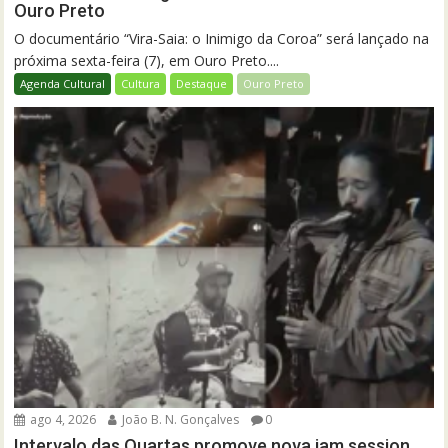
Ouro Preto
O documentário “Vira-Saia: o Inimigo da Coroa” será lançado na
próxima sexta-feira (7), em Ouro Preto....
Agenda Cultural
Cultura
Destaque
Ouro Preto
ago 4, 2026
João B. N. Gonçalves
0
Intervalo das Quartas promove nova jam session