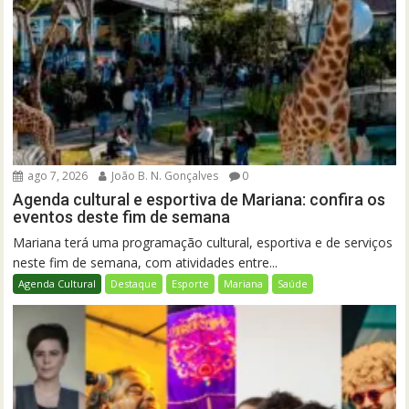
ago 7, 2026
João B. N. Gonçalves
0
Agenda cultural e esportiva de Mariana: confira os
eventos deste fim de semana
Mariana terá uma programação cultural, esportiva e de serviços
neste fim de semana, com atividades entre...
Agenda Cultural
Destaque
Esporte
Mariana
Saúde