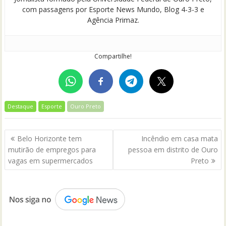
com passagens por Esporte News Mundo, Blog 4-3-3 e
Agência Primaz.
Compartilhe!
Destaque
Esporte
Ouro Preto
Navegação
Belo Horizonte tem
Incêndio em casa mata
de
mutirão de empregos para
pessoa em distrito de Ouro
Post
vagas em supermercados
Preto