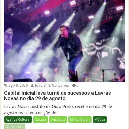
ago 9, 2026
João B. N. Gonçalves
0
Capital Inicial leva turnê de sucessos a Lavras
Novas no dia 29 de agosto
Lavras Novas, distrito de Ouro Preto, recebe no dia 29 de
agosto mais uma edição do...
Agenda Cultural
Cultura
Destaque
Minas Gerais
Música
Ouro Preto