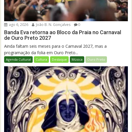
ago 6, 2026
João B. N. Gonçalves
0
Banda Eva retorna ao Bloco da Praia no Carnaval
de Ouro Preto 2027
Ainda faltam seis meses para o Carnaval 2027, mas a
programação da folia em Ouro Preto...
Agenda Cultural
Cultura
Destaque
Música
Ouro Preto