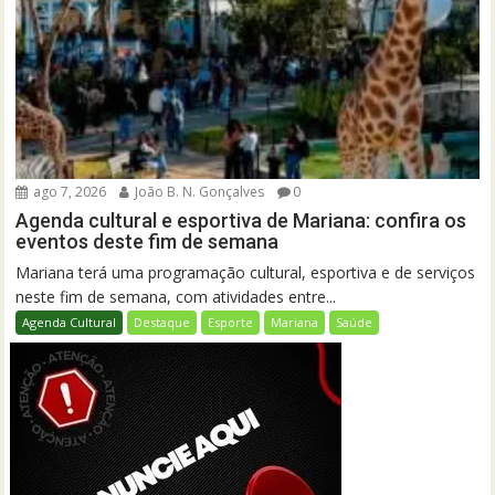
ago 7, 2026
João B. N. Gonçalves
0
Agenda cultural e esportiva de Mariana: confira os
eventos deste fim de semana
Mariana terá uma programação cultural, esportiva e de serviços
neste fim de semana, com atividades entre...
Agenda Cultural
Destaque
Esporte
Mariana
Saúde