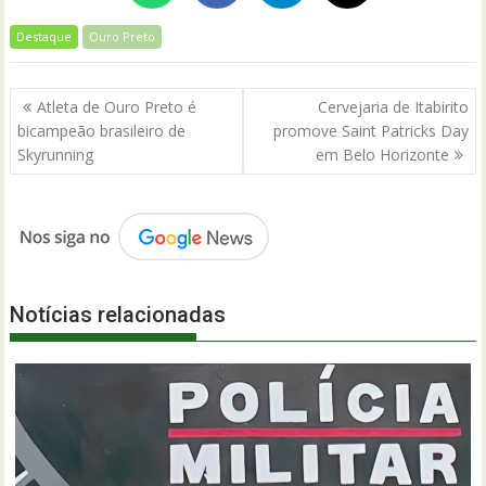
Destaque
Ouro Preto
Navegação
Atleta de Ouro Preto é
Cervejaria de Itabirito
de
bicampeão brasileiro de
promove Saint Patricks Day
Post
Skyrunning
em Belo Horizonte
Notícias relacionadas