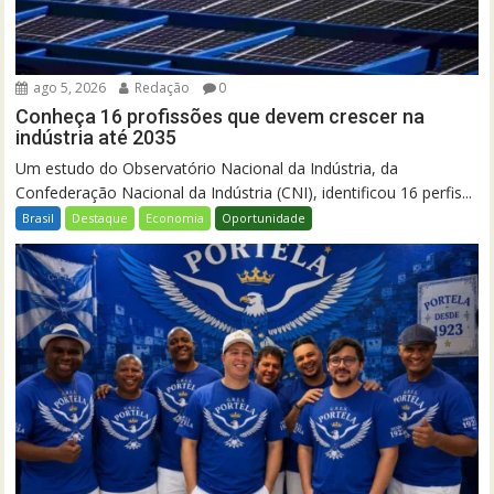
ago 5, 2026
Redação
0
Conheça 16 profissões que devem crescer na
indústria até 2035
Um estudo do Observatório Nacional da Indústria, da
Confederação Nacional da Indústria (CNI), identificou 16 perfis...
Brasil
Destaque
Economia
Oportunidade