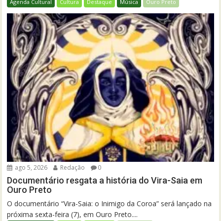
Agenda Cultural
Cultura
Destaque
Música
Ouro Preto
ago 5, 2026
Redação
0
Documentário resgata a história do Vira-Saia em
Ouro Preto
O documentário “Vira-Saia: o Inimigo da Coroa” será lançado na
próxima sexta-feira (7), em Ouro Preto....