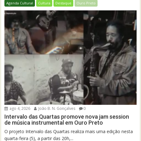
Agenda Cultural
Cultura
Destaque
Ouro Preto
ago 4, 2026
João B. N. Gonçalves
0
Intervalo das Quartas promove nova jam session
de música instrumental em Ouro Preto
O projeto Intervalo das Quartas realiza mais uma edição nesta
quarta-feira (5), a partir das 20h,...