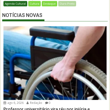
Agenda Cultural
Cultura
Destaque
Ouro Preto
NOTÍCIAS NOVAS
ago 6, 2026
Redação
0
Professor universitário vira réu por injúria e