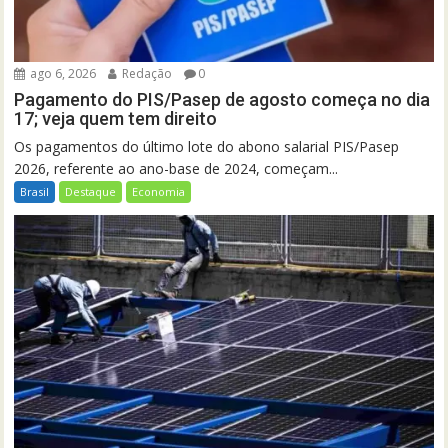
ago 6, 2026
Redação
0
Pagamento do PIS/Pasep de agosto começa no dia
17; veja quem tem direito
Os pagamentos do último lote do abono salarial PIS/Pasep
2026, referente ao ano-base de 2024, começam...
Brasil
Destaque
Economia