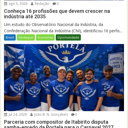
ago 5, 2026
Redação
0
Conheça 16 profissões que devem crescer na
indústria até 2035
Um estudo do Observatório Nacional da Indústria, da
Confederação Nacional da Indústria (CNI), identificou 16 perfis...
Brasil
Destaque
Economia
Oportunidade
jul 24, 2026
João B. N. Gonçalves
0
Parceria com compositor de Itabirito disputa
samba-enredo da Portela para o Carnaval 2027