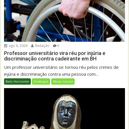
ago 6, 2026
Redação
0
Professor universitário vira réu por injúria e
discriminação contra cadeirante em BH
Um professor universitário se tornou réu pelos crimes de
injúria e discriminação contra uma pessoa com...
Belo Horizonte
Destaque
Minas Gerais