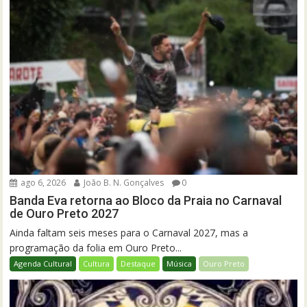
ago 6, 2026
João B. N. Gonçalves
0
Banda Eva retorna ao Bloco da Praia no Carnaval
de Ouro Preto 2027
Ainda faltam seis meses para o Carnaval 2027, mas a
programação da folia em Ouro Preto...
Agenda Cultural
Cultura
Destaque
Música
Ouro Preto