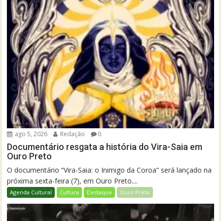
ago 5, 2026
Redação
0
Documentário resgata a história do Vira-Saia em
Ouro Preto
O documentário “Vira-Saia: o Inimigo da Coroa” será lançado na
próxima sexta-feira (7), em Ouro Preto....
Agenda Cultural
Cultura
Destaque
Ouro Preto