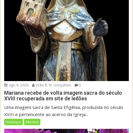
ago 6, 2026
João B. N. Gonçalves
0
Mariana recebe de volta imagem sacra do século
XVIII recuperada em site de leilões
Uma imagem sacra de Santa Efigênia, produzida no século
XVIII e pertencente ao acervo da Igreja...
Destaque
Mariana