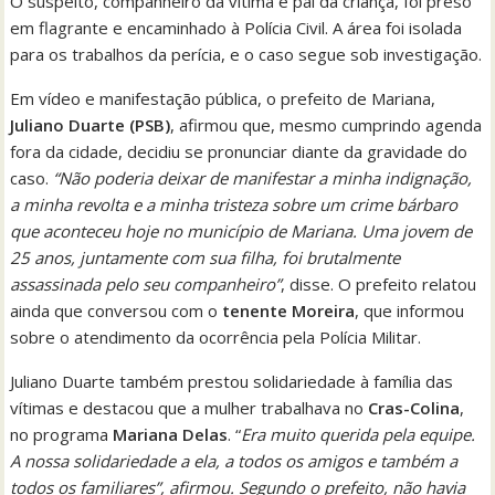
O suspeito, companheiro da vítima e pai da criança, foi preso
em flagrante e encaminhado à Polícia Civil. A área foi isolada
para os trabalhos da perícia, e o caso segue sob investigação.
Em vídeo e manifestação pública, o prefeito de Mariana,
Juliano Duarte (PSB)
, afirmou que, mesmo cumprindo agenda
fora da cidade, decidiu se pronunciar diante da gravidade do
caso.
“Não poderia deixar de manifestar a minha indignação,
a minha revolta e a minha tristeza sobre um crime bárbaro
que aconteceu hoje no município de Mariana. Uma jovem de
25 anos, juntamente com sua filha, foi brutalmente
assassinada pelo seu companheiro”
, disse. O prefeito relatou
ainda que conversou com o
tenente Moreira
, que informou
sobre o atendimento da ocorrência pela Polícia Militar.
Juliano Duarte também prestou solidariedade à família das
vítimas e destacou que a mulher trabalhava no
Cras-Colina
,
no programa
Mariana Delas
. “
Era muito querida pela equipe.
A nossa solidariedade a ela, a todos os amigos e também a
todos os familiares”, afirmou. Segundo o prefeito, não havia