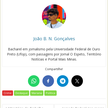
João B. N. Gonçalves
Bacharel em jornalismo pela Universidade Federal de Ouro
Preto (Ufop), com passagens por Jornal O Espeto, Território
Notícias e Portal Mais Minas.
Compartilhe!
Crime
Destaque
Mariana
Política
Navegação