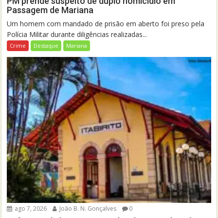
PM prende suspeito de duplo homicídio em
Passagem de Mariana
Um homem com mandado de prisão em aberto foi preso pela
Polícia Militar durante diligências realizadas...
Crime
Destaque
Mariana
ago 7, 2026
João B. N. Gonçalves
0