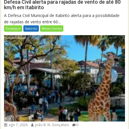
Defesa Civil alerta para rajadas de vento de até 80
km/h em Itabirito
A Defesa Civil Municipal de Itabirito alerta para a possibilidade
de rajadas de vento entre 60...
Destaque
Itabirito
Minas Gerais
ago 7, 2026
João B. N. Gonçalves
0