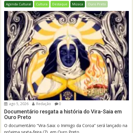
Agenda Cultural
Cultura
Destaque
Música
Ouro Preto
ago 5, 2026
Redação
0
Documentário resgata a história do Vira-Saia em
Ouro Preto
O documentário “Vira-Saia: o Inimigo da Coroa” será lançado na
próxima sexta-feira (7), em Ouro Preto....