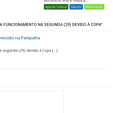
encontros entre música,...
Agenda Cultural
Itabirito
Minas Gerais
RA FUNCIONAMENTO NA SEGUNDA (29) DEVIDO À COPA”
micídio na Pampulha
na segunda (29) devido à Copa […]