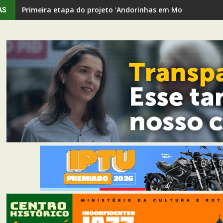
Passagem In Concert é adiado após novas exigências de 
AS