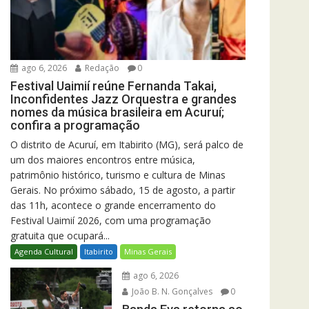
ago 6, 2026
Redação
0
Festival Uaimií reúne Fernanda Takai,
Inconfidentes Jazz Orquestra e grandes
nomes da música brasileira em Acuruí;
confira a programação
O distrito de Acuruí, em Itabirito (MG), será palco de
um dos maiores encontros entre música,
patrimônio histórico, turismo e cultura de Minas
Gerais. No próximo sábado, 15 de agosto, a partir
das 11h, acontece o grande encerramento do
Festival Uaimií 2026, com uma programação
gratuita que ocupará...
Agenda Cultural
Itabirito
Minas Gerais
ago 6, 2026
João B. N. Gonçalves
0