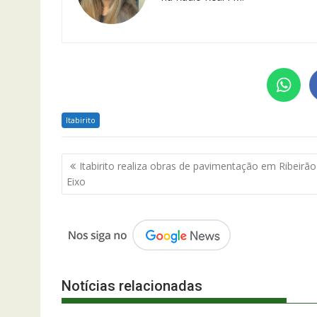
Itabirito
Navegação
Itabirito realiza obras de pavimentação em Ribeirã
de
Eixo
Post
Notícias relacionadas