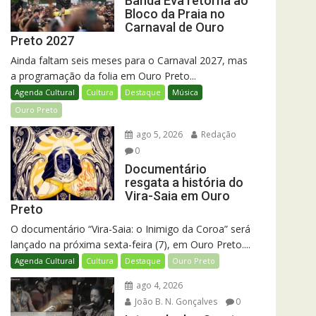
Banda Eva retorna ao
Bloco da Praia no
Carnaval de Ouro
Preto 2027
Ainda faltam seis meses para o Carnaval 2027, mas
a programação da folia em Ouro Preto...
Agenda Cultural
Cultura
Destaque
Música
Ouro Preto
ago 5, 2026
Redação
0
Documentário
resgata a história do
Vira-Saia em Ouro
Preto
O documentário “Vira-Saia: o Inimigo da Coroa” será
lançado na próxima sexta-feira (7), em Ouro Preto....
Agenda Cultural
Cultura
Destaque
Ouro Preto
ago 4, 2026
João B. N. Gonçalves
0