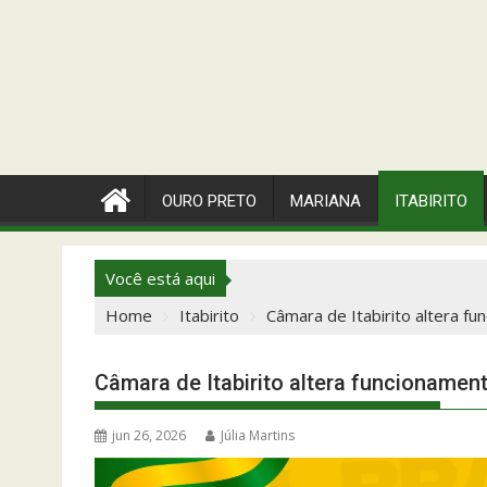
OURO PRETO
MARIANA
ITABIRITO
Você está aqui
Home
Itabirito
Câmara de Itabirito altera f
Câmara de Itabirito altera funcionamen
jun 26, 2026
Júlia Martins