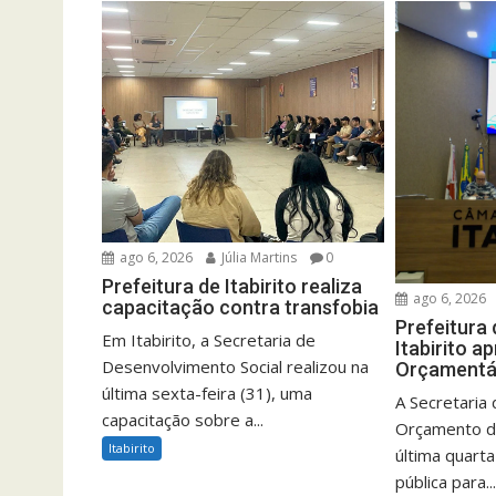
ago 6, 2026
Júlia Martins
0
Prefeitura de Itabirito realiza
ago 6, 2026
capacitação contra transfobia
Prefeitura 
Em Itabirito, a Secretaria de
Itabirito a
Desenvolvimento Social realizou na
Orçamentá
última sexta-feira (31), uma
A Secretaria
capacitação sobre a...
Orçamento de 
Itabirito
última quarta
pública para..