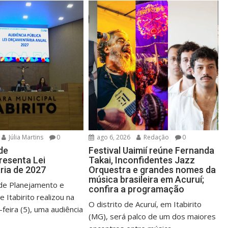
Júlia Martins
0
ago 6, 2026
Redação
0
de
Festival Uaimií reúne Fernanda
presenta Lei
Takai, Inconfidentes Jazz
ria de 2027
Orquestra e grandes nomes da
música brasileira em Acuruí;
 de Planejamento e
confira a programação
Itabirito realizou na
O distrito de Acuruí, em Itabirito
-feira (5), uma audiência
(MG), será palco de um dos maiores
.