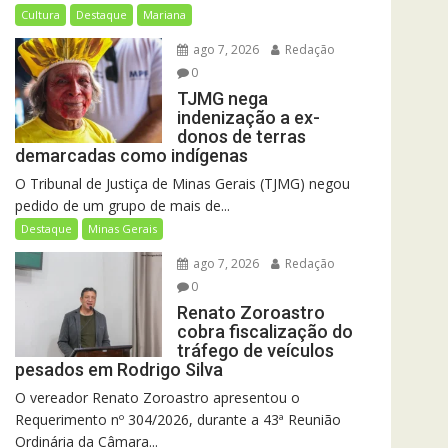
Cultura
Destaque
Mariana
ago 7, 2026
Redação
0
TJMG nega
indenização a ex-
donos de terras
demarcadas como indígenas
O Tribunal de Justiça de Minas Gerais (TJMG) negou
pedido de um grupo de mais de...
Destaque
Minas Gerais
ago 7, 2026
Redação
0
Renato Zoroastro
cobra fiscalização do
tráfego de veículos
pesados em Rodrigo Silva
O vereador Renato Zoroastro apresentou o
Requerimento nº 304/2026, durante a 43ª Reunião
Ordinária da Câmara...