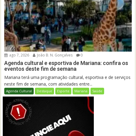
ago 7, 2026
João B. N. Gonçalves
0
Agenda cultural e esportiva de Mariana: confira os
eventos deste fim de semana
Mariana terá uma programação cultural, esportiva e de serviços
neste fim de semana, com atividades entre...
Agenda Cultural
Destaque
Esporte
Mariana
Saúde