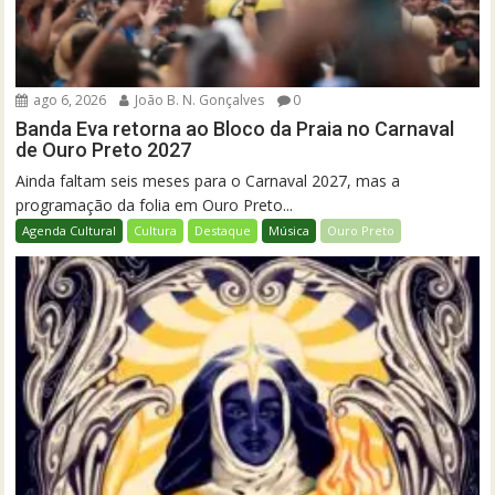
ago 6, 2026
João B. N. Gonçalves
0
Banda Eva retorna ao Bloco da Praia no Carnaval
de Ouro Preto 2027
Ainda faltam seis meses para o Carnaval 2027, mas a
programação da folia em Ouro Preto...
Agenda Cultural
Cultura
Destaque
Música
Ouro Preto