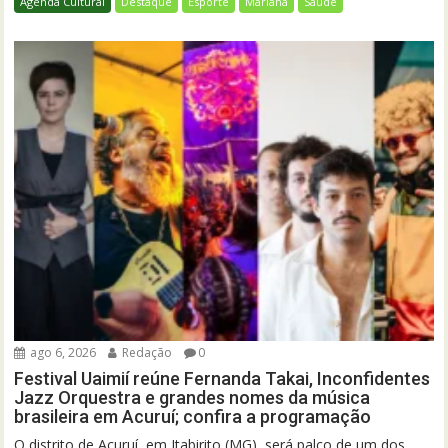
Agenda Cultural
Destaque
Esporte
Mariana
Saúde
ago 6, 2026
Redação
0
Festival Uaimií reúne Fernanda Takai, Inconfidentes
Jazz Orquestra e grandes nomes da música
brasileira em Acuruí; confira a programação
O distrito de Acuruí, em Itabirito (MG), será palco de um dos