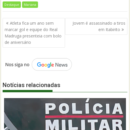
Destaque
Mariana
Navegação
Atleta fica um ano sem
Jovem é assassinado a tiros
de
marcar gol e equipe do Real
em Itabirito
Post
Madruga presenteia com bolo
de aniversário
Notícias relacionadas