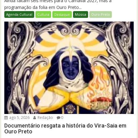
Ainda faltam seis meses para o Carnaval 2027, mas a
programação da folia em Ouro Preto...
Agenda Cultural
Cultura
Destaque
Música
Ouro Preto
ago 5, 2026
Redação
0
Documentário resgata a história do Vira-Saia em
Ouro Preto