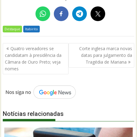
Destaque
Itabirito
Navegação
Quatro vereadores se
Corte inglesa marca novas
de
candidatam à presidência da
datas para julgamento da
Post
Câmara de Ouro Preto; veja
Tragédia de Mariana
nomes
Notícias relacionadas