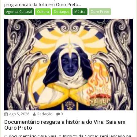
programação da folia em Ouro Preto...
Agenda Cultural
Cultura
Destaque
Música
Ouro Preto
ago 5, 2026
Redação
0
Documentário resgata a história do Vira-Saia em
Ouro Preto
O documentário “Vira-Saia: o Inimigo da Coroa” será lançado na