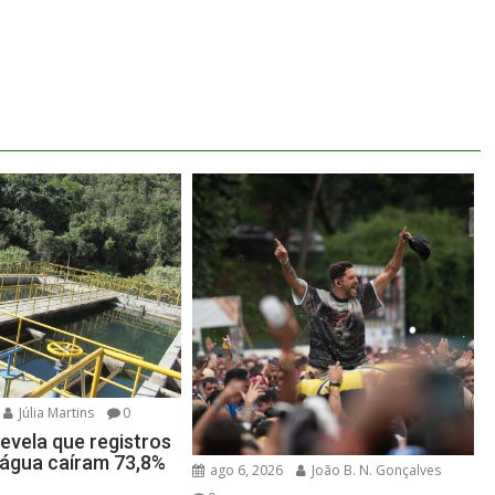
Júlia Martins
0
evela que registros
e água caíram 73,8%
ago 6, 2026
João B. N. Gonçalves