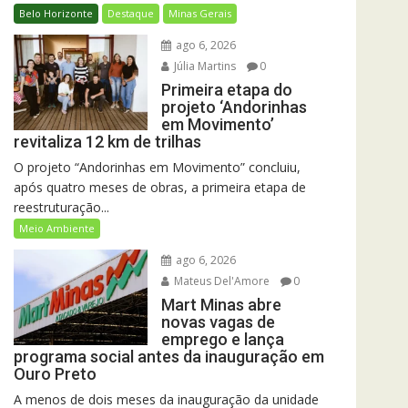
Belo Horizonte
Destaque
Minas Gerais
ago 6, 2026
Júlia Martins
0
Primeira etapa do
projeto ‘Andorinhas
em Movimento’
revitaliza 12 km de trilhas
O projeto “Andorinhas em Movimento” concluiu,
após quatro meses de obras, a primeira etapa de
reestruturação...
Meio Ambiente
ago 6, 2026
Mateus Del'Amore
0
Mart Minas abre
novas vagas de
emprego e lança
programa social antes da inauguração em
Ouro Preto
A menos de dois meses da inauguração da unidade