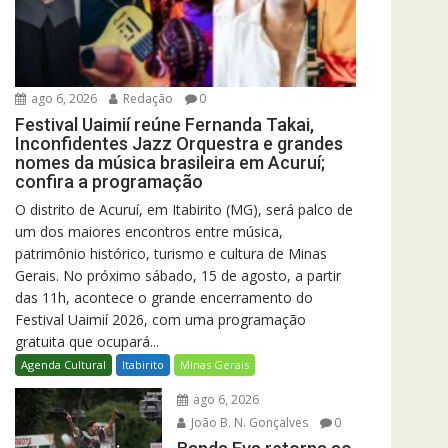
ago 6, 2026
Redação
0
Festival Uaimií reúne Fernanda Takai,
Inconfidentes Jazz Orquestra e grandes
nomes da música brasileira em Acuruí;
confira a programação
O distrito de Acuruí, em Itabirito (MG), será palco de
um dos maiores encontros entre música,
patrimônio histórico, turismo e cultura de Minas
Gerais. No próximo sábado, 15 de agosto, a partir
das 11h, acontece o grande encerramento do
Festival Uaimií 2026, com uma programação
gratuita que ocupará...
Agenda Cultural
Itabirito
Minas Gerais
ago 6, 2026
João B. N. Gonçalves
0