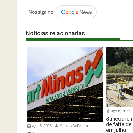
Notícias relacionadas
ago 6, 2026
Saneouro r
de falta d
ago 6, 2026
Mateus Del'Amore
em julho