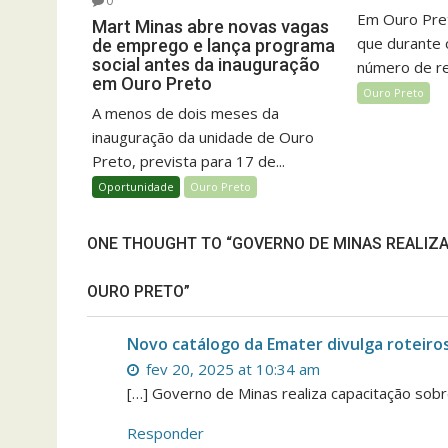
0
Em Ouro Pret
Mart Minas abre novas vagas
que durante 
de emprego e lança programa
social antes da inauguração
número de rel
em Ouro Preto
Ouro Preto
A menos de dois meses da
inauguração da unidade de Ouro
Preto, prevista para 17 de...
Oportunidade
Ouro Preto
ONE THOUGHT TO “GOVERNO DE MINAS REALIZA
OURO PRETO”
Novo catálogo da Emater divulga roteiros
fev 20, 2025 at 10:34 am
[…] Governo de Minas realiza capacitação sobr
Responder