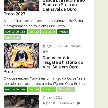
Banda Eva retorna ao
Bloco da Praia no
Carnaval de Ouro
Preto 2027
Ainda faltam seis meses para o Carnaval 2027, mas
a programação da folia em Ouro Preto...
Agenda Cultural
Cultura
Destaque
Música
Ouro Preto
ago 5, 2026
Redação
0
Documentário
resgata a história do
Vira-Saia em Ouro
Preto
O documentário “Vira-Saia: o Inimigo da Coroa” será
lançado na próxima sexta-feira (7), em Ouro Preto....
Agenda Cultural
Cultura
Destaque
Ouro Preto
ago 4, 2026
João B. N. Gonçalves
0