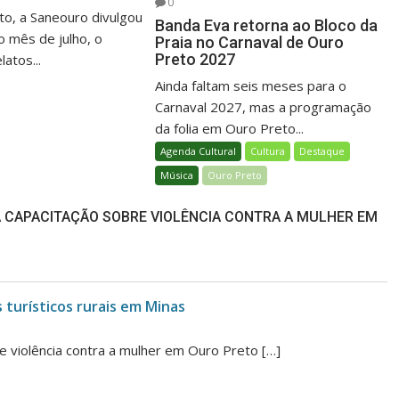
0
o, a Saneouro divulgou
Banda Eva retorna ao Bloco da
o mês de julho, o
Praia no Carnaval de Ouro
Preto 2027
atos...
Ainda faltam seis meses para o
Carnaval 2027, mas a programação
da folia em Ouro Preto...
Agenda Cultural
Cultura
Destaque
Música
Ouro Preto
 CAPACITAÇÃO SOBRE VIOLÊNCIA CONTRA A MULHER EM
 turísticos rurais em Minas
e violência contra a mulher em Ouro Preto […]