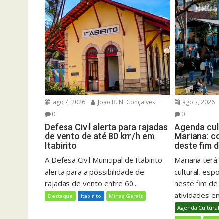
ago 7, 2026
João B. N. Gonçalves
ago 7, 2026
0
0
Defesa Civil alerta para rajadas
Agenda cult
de vento de até 80 km/h em
Mariana: c
Itabirito
deste fim 
A Defesa Civil Municipal de Itabirito
Mariana ter
alerta para a possibilidade de
cultural, esp
rajadas de vento entre 60...
neste fim d
atividades ent
Destaque
Itabirito
Minas Gerais
Agenda Cultura