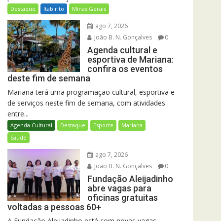
Destaque
Itabirito
Minas Gerais
ago 7, 2026
João B. N. Gonçalves
0
Agenda cultural e
esportiva de Mariana:
confira os eventos
deste fim de semana
Mariana terá uma programação cultural, esportiva e
de serviços neste fim de semana, com atividades
entre...
Agenda Cultural
Destaque
Esporte
Mariana
Saúde
ago 7, 2026
João B. N. Gonçalves
0
Fundação Aleijadinho
abre vagas para
oficinas gratuitas
voltadas a pessoas 60+
A Fundação Aleijadinho está com novas vagas