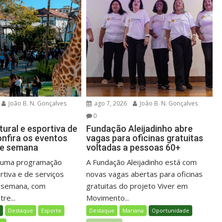
João B. N. Gonçalves
ago 7, 2026
João B. N. Gonçalves
0
ural e esportiva de
Fundação Aleijadinho abre
onfira os eventos
vagas para oficinas gratuitas
de semana
voltadas a pessoas 60+
á uma programação
A Fundação Aleijadinho está com
ortiva e de serviços
novas vagas abertas para oficinas
e semana, com
gratuitas do projeto Viver em
re...
Movimento...
l
Destaque
Esporte
Destaque
Mariana
Oportunidade