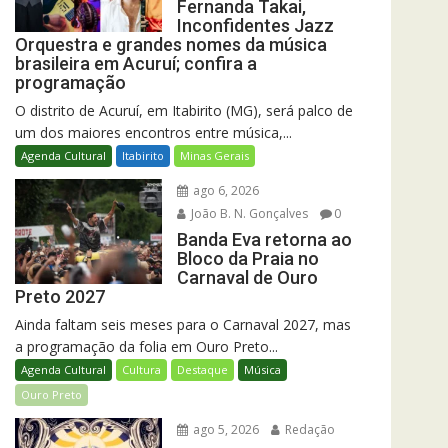
Fernanda Takai,
Inconfidentes Jazz
Orquestra e grandes nomes da música
brasileira em Acuruí; confira a
programação
O distrito de Acuruí, em Itabirito (MG), será palco de
um dos maiores encontros entre música,...
Agenda Cultural
Itabirito
Minas Gerais
ago 6, 2026
João B. N. Gonçalves
0
Banda Eva retorna ao
Bloco da Praia no
Carnaval de Ouro
Preto 2027
Ainda faltam seis meses para o Carnaval 2027, mas
a programação da folia em Ouro Preto...
Agenda Cultural
Cultura
Destaque
Música
Ouro Preto
ago 5, 2026
Redação