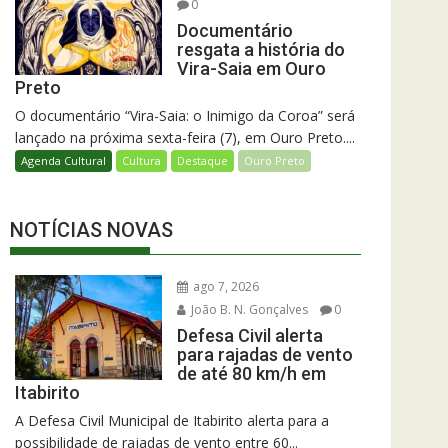
0
Documentário
resgata a história do
Vira-Saia em Ouro
Preto
O documentário “Vira-Saia: o Inimigo da Coroa” será
lançado na próxima sexta-feira (7), em Ouro Preto....
Agenda Cultural
Cultura
Destaque
Ouro Preto
NOTÍCIAS NOVAS
ago 7, 2026
João B. N. Gonçalves
0
Defesa Civil alerta
para rajadas de vento
de até 80 km/h em
Itabirito
A Defesa Civil Municipal de Itabirito alerta para a
possibilidade de rajadas de vento entre 60...