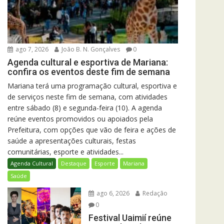
ago 7, 2026
João B. N. Gonçalves
0
Agenda cultural e esportiva de Mariana:
confira os eventos deste fim de semana
Mariana terá uma programação cultural, esportiva e
de serviços neste fim de semana, com atividades
entre sábado (8) e segunda-feira (10). A agenda
reúne eventos promovidos ou apoiados pela
Prefeitura, com opções que vão de feira e ações de
saúde a apresentações culturais, festas
comunitárias, esporte e atividades...
Agenda Cultural
Destaque
Esporte
Mariana
Saúde
ago 6, 2026
Redação
0
Festival Uaimií reúne