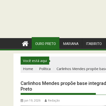
OURO PRETO
MARIANA
ITABIRITO
Você está aqui
Home
Política
Carlinhos Mendes propõe base
Carlinhos Mendes propõe base integrad
Preto
jun 19, 2026
Redação