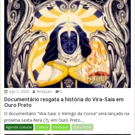
ago 5, 2026
Redação
0
Documentário resgata a história do Vira-Saia em
Ouro Preto
O documentário “Vira-Saia: o Inimigo da Coroa” será lançado na
próxima sexta-feira (7), em Ouro Preto....
Agenda Cultural
Cultura
Destaque
Ouro Preto