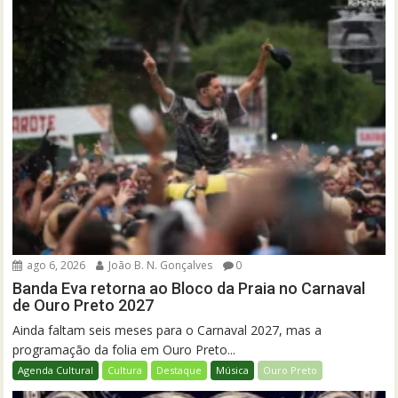
ago 6, 2026
João B. N. Gonçalves
0
Banda Eva retorna ao Bloco da Praia no Carnaval
de Ouro Preto 2027
Ainda faltam seis meses para o Carnaval 2027, mas a
programação da folia em Ouro Preto...
Agenda Cultural
Cultura
Destaque
Música
Ouro Preto