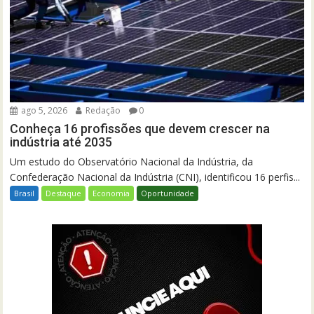
ago 5, 2026
Redação
0
Conheça 16 profissões que devem crescer na
indústria até 2035
Um estudo do Observatório Nacional da Indústria, da
Confederação Nacional da Indústria (CNI), identificou 16 perfis...
Brasil
Destaque
Economia
Oportunidade