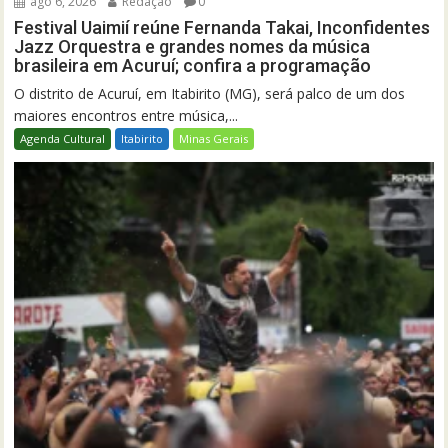
ago 6, 2026
Redação
0
Festival Uaimií reúne Fernanda Takai, Inconfidentes
Jazz Orquestra e grandes nomes da música
brasileira em Acuruí; confira a programação
O distrito de Acuruí, em Itabirito (MG), será palco de um dos
maiores encontros entre música,...
Agenda Cultural
Itabirito
Minas Gerais