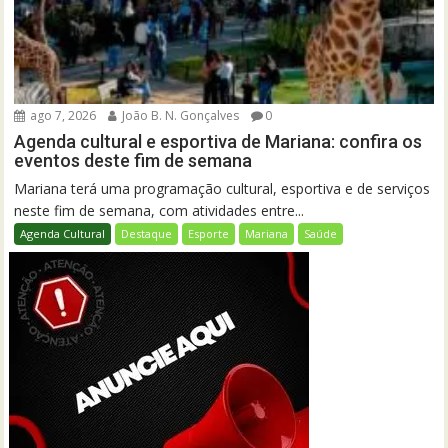
ago 7, 2026
João B. N. Gonçalves
0
Agenda cultural e esportiva de Mariana: confira os
eventos deste fim de semana
Mariana terá uma programação cultural, esportiva e de serviços
neste fim de semana, com atividades entre...
Agenda Cultural
Destaque
Esporte
Mariana
Saúde