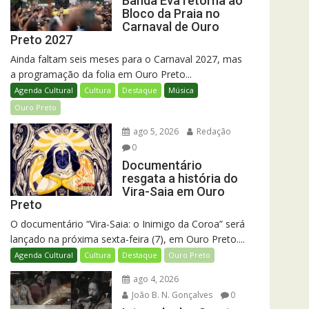
Banda Eva retorna ao
Bloco da Praia no
Carnaval de Ouro
Preto 2027
Ainda faltam seis meses para o Carnaval 2027, mas
a programação da folia em Ouro Preto...
Agenda Cultural
Cultura
Destaque
Música
Ouro Preto
ago 5, 2026
Redação
0
Documentário
resgata a história do
Vira-Saia em Ouro
Preto
O documentário “Vira-Saia: o Inimigo da Coroa” será
lançado na próxima sexta-feira (7), em Ouro Preto....
Agenda Cultural
Cultura
Destaque
Ouro Preto
ago 4, 2026
João B. N. Gonçalves
0