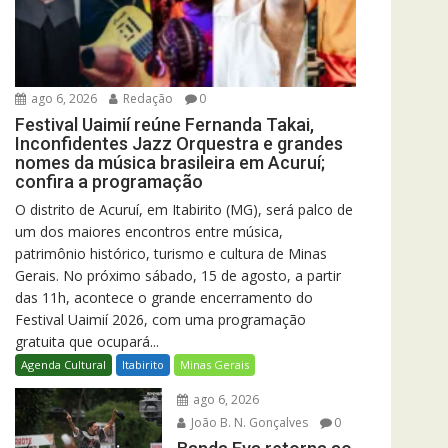
ago 6, 2026
Redação
0
Festival Uaimií reúne Fernanda Takai,
Inconfidentes Jazz Orquestra e grandes
nomes da música brasileira em Acuruí;
confira a programação
O distrito de Acuruí, em Itabirito (MG), será palco de
um dos maiores encontros entre música,
patrimônio histórico, turismo e cultura de Minas
Gerais. No próximo sábado, 15 de agosto, a partir
das 11h, acontece o grande encerramento do
Festival Uaimií 2026, com uma programação
gratuita que ocupará...
Agenda Cultural
Itabirito
Minas Gerais
ago 6, 2026
João B. N. Gonçalves
0