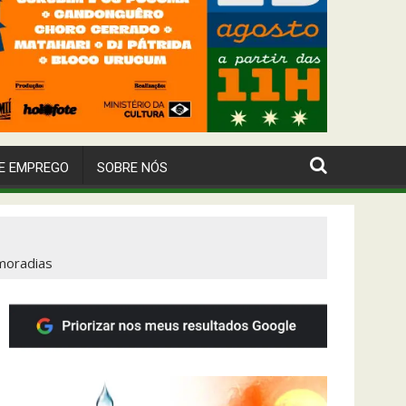
E EMPREGO
SOBRE NÓS
 moradias