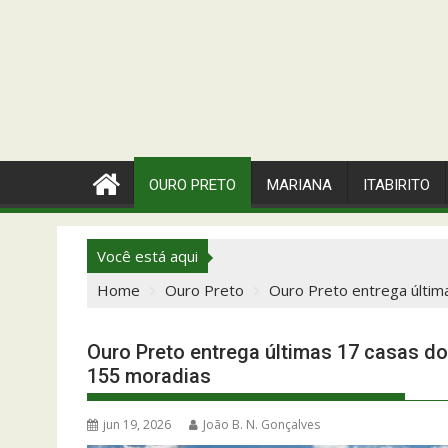
OURO PRETO
MARIANA
ITABIRITO
Você está aqui
Home
Ouro Preto
Ouro Preto entrega última
Ouro Preto entrega últimas 17 casas do 
155 moradias
jun 19, 2026
João B. N. Gonçalves