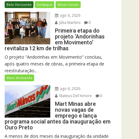
Belo Horizonte
Destaque
Minas Gerais
ago 6, 2026
Júlia Martins
0
Primeira etapa do
projeto ‘Andorinhas
em Movimento’
revitaliza 12 km de trilhas
O projeto “Andorinhas em Movimento” concluiu,
após quatro meses de obras, a primeira etapa de
reestruturação...
Meio Ambiente
ago 6, 2026
Mateus Del'Amore
0
Mart Minas abre
novas vagas de
emprego e lança
programa social antes da inauguração em
Ouro Preto
A menos de dois meses da inauguração da unidade