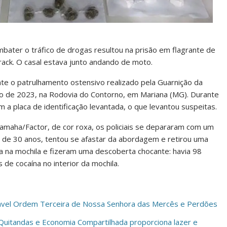
mbater o tráfico de drogas resultou na prisão em flagrante de
rack. O casal estava junto andando de moto.
nte o patrulhamento ostensivo realizado pela Guarnição da
mbro de 2023, na Rodovia do Contorno, em Mariana (MG). Durante
 a placa de identificação levantada, o que levantou suspeitas.
amaha/Factor, de cor roxa, os policiais se depararam com um
r de 30 anos, tentou se afastar da abordagem e retirou uma
ca na mochila e fizeram uma descoberta chocante: havia 98
de cocaína no interior da mochila.
erável Ordem Terceira de Nossa Senhora das Mercês e Perdões
 Quitandas e Economia Compartilhada proporciona lazer e