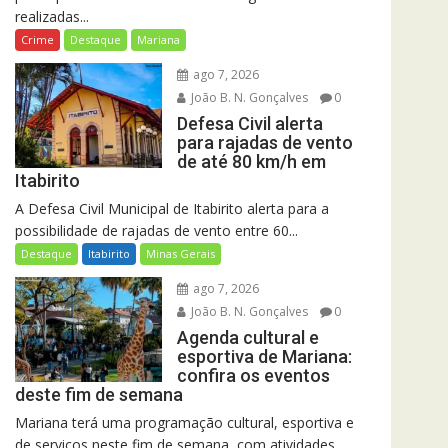
realizadas...
Crime
Destaque
Mariana
ago 7, 2026
João B. N. Gonçalves
0
Defesa Civil alerta
para rajadas de vento
de até 80 km/h em
Itabirito
A Defesa Civil Municipal de Itabirito alerta para a
possibilidade de rajadas de vento entre 60...
Destaque
Itabirito
Minas Gerais
ago 7, 2026
João B. N. Gonçalves
0
Agenda cultural e
esportiva de Mariana:
confira os eventos
deste fim de semana
Mariana terá uma programação cultural, esportiva e
de serviços neste fim de semana, com atividades