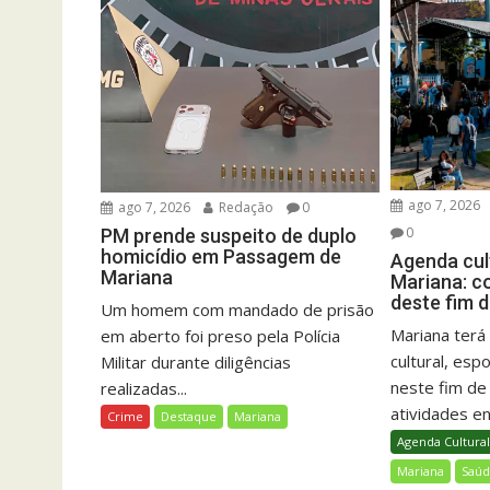
ago 7, 2026
ago 7, 2026
Redação
0
0
PM prende suspeito de duplo
homicídio em Passagem de
Agenda cult
Mariana
Mariana: c
deste fim 
Um homem com mandado de prisão
Mariana ter
em aberto foi preso pela Polícia
cultural, esp
Militar durante diligências
neste fim d
realizadas...
atividades ent
Crime
Destaque
Mariana
Agenda Cultura
Mariana
Saú