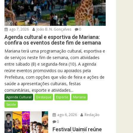
ago 7, 2026
João B. N. Gonçalves
0
Agenda cultural e esportiva de Mariana:
confira os eventos deste fim de semana
Mariana terá uma programação cultural, esportiva e
de serviços neste fim de semana, com atividades
entre sábado (8) e segunda-feira (10). A agenda
reúne eventos promovidos ou apoiados pela
Prefeitura, com opções que vão de feira e ações de
saúde a apresentações culturais, festas
comunitárias, esporte e atividades...
Agenda Cultural
Destaque
Esporte
Mariana
Saúde
ago 6, 2026
Redação
0
Festival Uaimií reúne