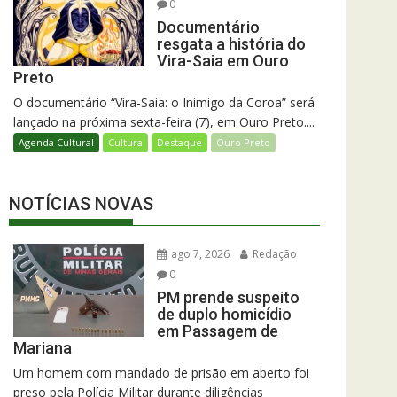
0
Documentário
resgata a história do
Vira-Saia em Ouro
Preto
O documentário “Vira-Saia: o Inimigo da Coroa” será
lançado na próxima sexta-feira (7), em Ouro Preto....
Agenda Cultural
Cultura
Destaque
Ouro Preto
NOTÍCIAS NOVAS
ago 7, 2026
Redação
0
PM prende suspeito
de duplo homicídio
em Passagem de
Mariana
Um homem com mandado de prisão em aberto foi
preso pela Polícia Militar durante diligências