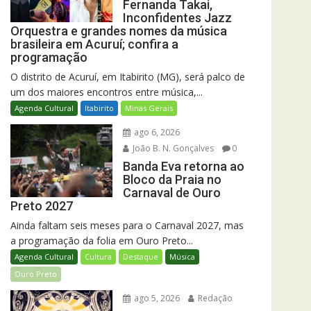
Fernanda Takai,
Inconfidentes Jazz
Orquestra e grandes nomes da música
brasileira em Acuruí; confira a
programação
O distrito de Acuruí, em Itabirito (MG), será palco de
um dos maiores encontros entre música,...
Agenda Cultural
Itabirito
Minas Gerais
ago 6, 2026
João B. N. Gonçalves
0
Banda Eva retorna ao
Bloco da Praia no
Carnaval de Ouro
Preto 2027
Ainda faltam seis meses para o Carnaval 2027, mas
a programação da folia em Ouro Preto...
Agenda Cultural
Cultura
Destaque
Música
Ouro Preto
ago 5, 2026
Redação