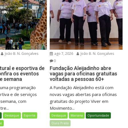
João B. N. Gonçalves
ago 7, 2026
João B. N. Gonçalves
0
ural e esportiva de
Fundação Aleijadinho abre
onfira os eventos
vagas para oficinas gratuitas
de semana
voltadas a pessoas 60+
á uma programação
A Fundação Aleijadinho está com
ortiva e de serviços
novas vagas abertas para oficinas
e semana, com
gratuitas do projeto Viver em
re...
Movimento...
l
Destaque
Esporte
Destaque
Mariana
Oportunidade
de
Ouro Preto