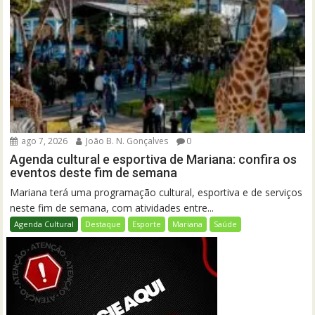
ago 7, 2026
João B. N. Gonçalves
0
Agenda cultural e esportiva de Mariana: confira os
eventos deste fim de semana
Mariana terá uma programação cultural, esportiva e de serviços
neste fim de semana, com atividades entre...
Agenda Cultural
Destaque
Esporte
Mariana
Saúde