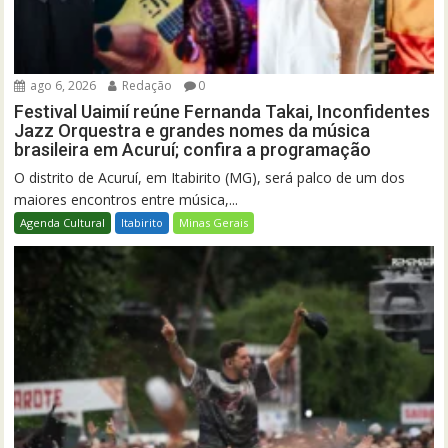
ago 6, 2026
Redação
0
Festival Uaimií reúne Fernanda Takai, Inconfidentes
Jazz Orquestra e grandes nomes da música
brasileira em Acuruí; confira a programação
O distrito de Acuruí, em Itabirito (MG), será palco de um dos
maiores encontros entre música,...
Agenda Cultural
Itabirito
Minas Gerais