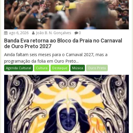
ago 6, 2026
João B. N. Gonçalves
0
Banda Eva retorna ao Bloco da Praia no Carnaval
de Ouro Preto 2027
Ainda faltam seis meses para o Carnaval 2027, mas a
programação da folia em Ouro Preto...
Agenda Cultural
Cultura
Destaque
Música
Ouro Preto