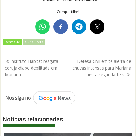
Compartilhe!
Destaque
Ouro Preto
Navegação
Instituto Habitat resgata
Defesa Civil emite alerta de
de
coruja-diabo debilitada em
chuvas intensas para Mariana
Post
Mariana
nesta segunda-feira
Notícias relacionadas