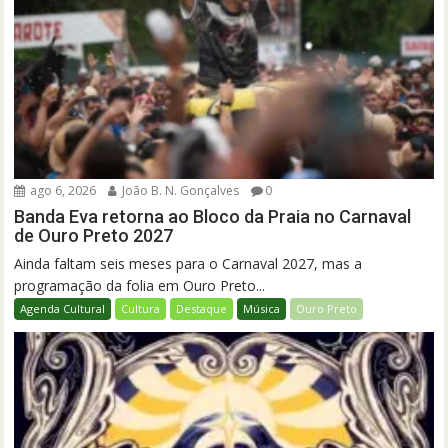
ago 6, 2026
João B. N. Gonçalves
0
Banda Eva retorna ao Bloco da Praia no Carnaval
de Ouro Preto 2027
Ainda faltam seis meses para o Carnaval 2027, mas a
programação da folia em Ouro Preto...
Agenda Cultural
Cultura
Destaque
Música
Ouro Preto