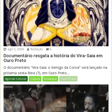
ago 5, 2026
Redação
0
Documentário resgata a história do Vira-Saia em
Ouro Preto
O documentário “Vira-Saia: o Inimigo da Coroa” será lançado na
próxima sexta-feira (7), em Ouro Preto....
Agenda Cultural
Cultura
Destaque
Ouro Preto