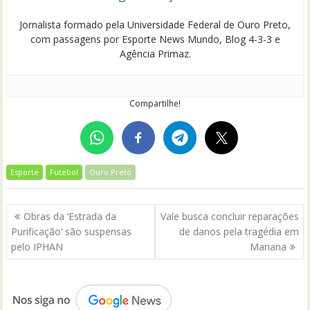
Jornalista formado pela Universidade Federal de Ouro Preto,
com passagens por Esporte News Mundo, Blog 4-3-3 e
Agência Primaz.
Compartilhe!
Esporte
Futebol
Ouro Preto
Navegação
Obras da ‘Estrada da
Vale busca concluir reparações
de
Purificação’ são suspensas
de danos pela tragédia em
Post
pelo IPHAN
Mariana