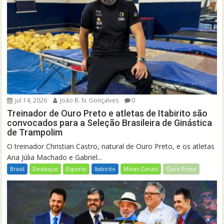
jul 14, 2026
João B. N. Gonçalves
0
Treinador de Ouro Preto e atletas de Itabirito são
convocados para a Seleção Brasileira de Ginástica
de Trampolim
O treinador Christian Castro, natural de Ouro Preto, e os atletas
Ana Júlia Machado e Gabriel...
Brasil
Destaque
Esporte
Itabirito
Minas Gerais
Ouro Preto