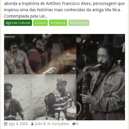
aborda a trajetória de Antônio Francisco Alves, personagem que
inspirou uma das histórias mais conhecidas da antiga Vila Rica.
Contemplada pela Lei...
Agenda Cultural
Cultura
Destaque
Ouro Preto
ago 4, 2026
João B. N. Gonçalves
0