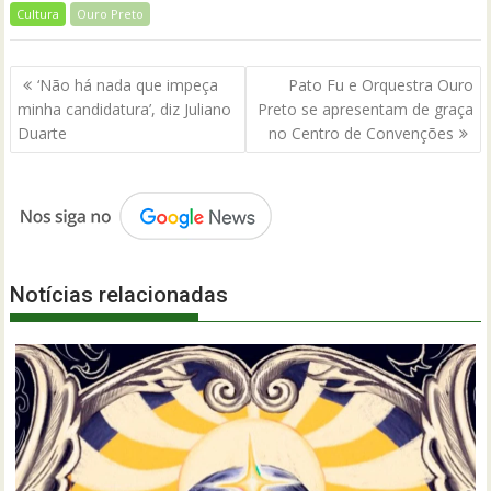
Cultura
Ouro Preto
Navegação
‘Não há nada que impeça
Pato Fu e Orquestra Ouro
de
minha candidatura’, diz Juliano
Preto se apresentam de graça
Post
Duarte
no Centro de Convenções
Notícias relacionadas