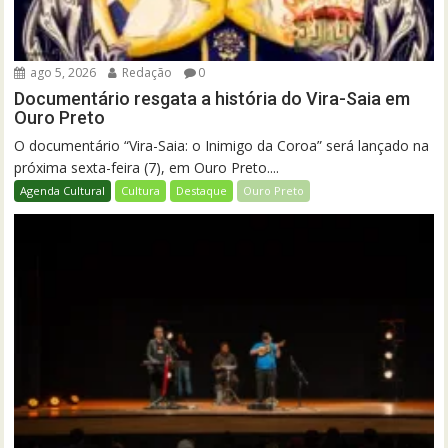
ago 5, 2026
Redação
0
Documentário resgata a história do Vira-Saia em
Ouro Preto
O documentário “Vira-Saia: o Inimigo da Coroa” será lançado na
próxima sexta-feira (7), em Ouro Preto....
Agenda Cultural
Cultura
Destaque
Ouro Preto