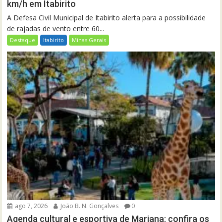
km/h em Itabirito
A Defesa Civil Municipal de Itabirito alerta para a possibilidade
de rajadas de vento entre 60...
Destaque
Itabirito
Minas Gerais
ago 7, 2026
João B. N. Gonçalves
0
Agenda cultural e esportiva de Mariana: confira os