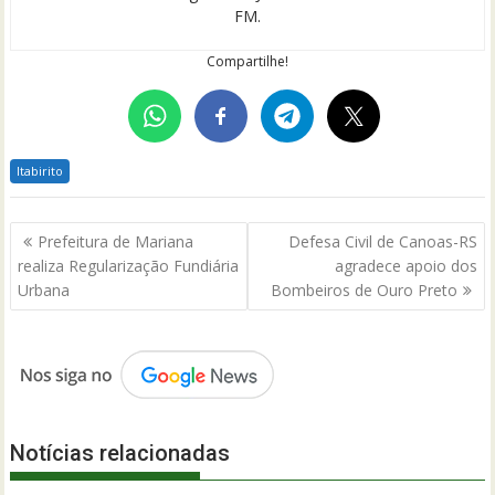
FM.
Compartilhe!
Itabirito
Navegação
Prefeitura de Mariana
Defesa Civil de Canoas-RS
de
realiza Regularização Fundiária
agradece apoio dos
Post
Urbana
Bombeiros de Ouro Preto
Notícias relacionadas