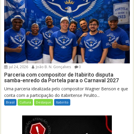
jul 24, 2026
João B. N. Gonçalves
0
Parceria com compositor de Itabirito disputa
samba-enredo da Portela para o Carnaval 2027
Uma parceria idealizada pelo compositor Wagner Benson e que
conta com a participação do itabiritense Pirulito...
Brasil
Cultura
Destaque
Itabirito