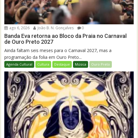
ago 6, 2026
João B. N. Gonçalves
0
Banda Eva retorna ao Bloco da Praia no Carnaval
de Ouro Preto 2027
Ainda faltam seis meses para o Carnaval 2027, mas a
programação da folia em Ouro Preto...
Agenda Cultural
Cultura
Destaque
Música
Ouro Preto