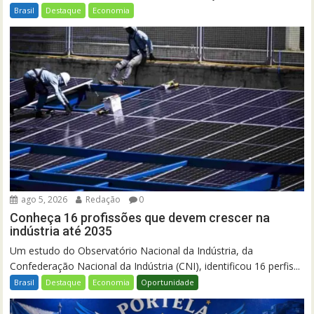
Brasil
Destaque
Economia
ago 5, 2026
Redação
0
Conheça 16 profissões que devem crescer na
indústria até 2035
Um estudo do Observatório Nacional da Indústria, da
Confederação Nacional da Indústria (CNI), identificou 16 perfis...
Brasil
Destaque
Economia
Oportunidade