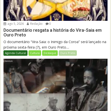
ago 5, 2026
Redação
0
Documentário resgata a história do Vira-Saia em
Ouro Preto
O documentário “Vira-Saia: o Inimigo da Coroa” será lançado na
próxima sexta-feira (7), em Ouro Preto....
Agenda Cultural
Cultura
Destaque
Ouro Preto