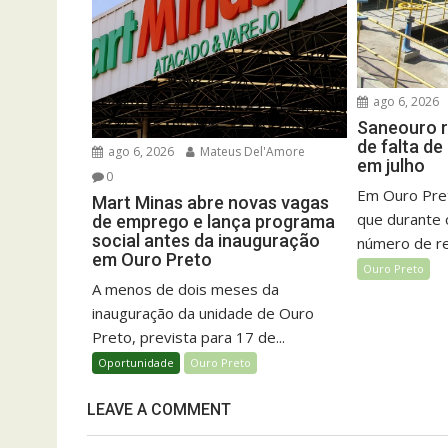
ago 6, 2026
Saneouro r
de falta d
ago 6, 2026
Mateus Del'Amore
em julho
0
Em Ouro Pret
Mart Minas abre novas vagas
que durante 
de emprego e lança programa
social antes da inauguração
número de rel
em Ouro Preto
Ouro Preto
A menos de dois meses da
inauguração da unidade de Ouro
Preto, prevista para 17 de...
Oportunidade
Ouro Preto
LEAVE A COMMENT