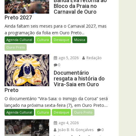
Banda Eva retorna ao
Bloco da Praia no
Carnaval de Ouro
Preto 2027
Ainda faltam seis meses para o Carnaval 2027, mas
a programação da folia em Ouro Preto...
Agenda Cultural
Cultura
Destaque
Música
Ouro Preto
ago 5, 2026
Redação
0
Documentário
resgata a história do
Vira-Saia em Ouro
Preto
O documentário “Vira-Saia: o Inimigo da Coroa” será
lançado na próxima sexta-feira (7), em Ouro Preto....
Agenda Cultural
Cultura
Destaque
Ouro Preto
ago 4, 2026
João B. N. Gonçalves
0