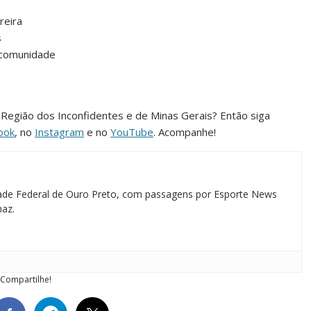
reira
s
 comunidade
da Região dos Inconfidentes e de Minas Gerais? Então siga
ook
, no
Instagram
e no
YouTube
. Acompanhe!
idade Federal de Ouro Preto, com passagens por Esporte News
maz.
Compartilhe!