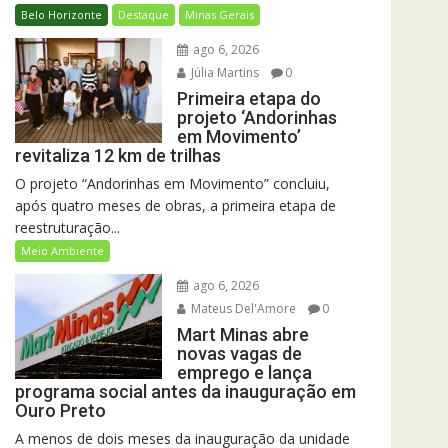
Belo Horizonte
Destaque
Minas Gerais
ago 6, 2026
Júlia Martins
0
Primeira etapa do
projeto ‘Andorinhas
em Movimento’
revitaliza 12 km de trilhas
O projeto “Andorinhas em Movimento” concluiu,
após quatro meses de obras, a primeira etapa de
reestruturação...
Meio Ambiente
ago 6, 2026
Mateus Del'Amore
0
Mart Minas abre
novas vagas de
emprego e lança
programa social antes da inauguração em
Ouro Preto
A menos de dois meses da inauguração da unidade