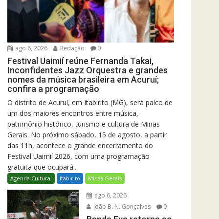
ago 6, 2026
Redação
0
Festival Uaimií reúne Fernanda Takai,
Inconfidentes Jazz Orquestra e grandes
nomes da música brasileira em Acuruí;
confira a programação
O distrito de Acuruí, em Itabirito (MG), será palco de
um dos maiores encontros entre música,
patrimônio histórico, turismo e cultura de Minas
Gerais. No próximo sábado, 15 de agosto, a partir
das 11h, acontece o grande encerramento do
Festival Uaimií 2026, com uma programação
gratuita que ocupará...
Agenda Cultural
Itabirito
Minas Gerais
ago 6, 2026
João B. N. Gonçalves
0