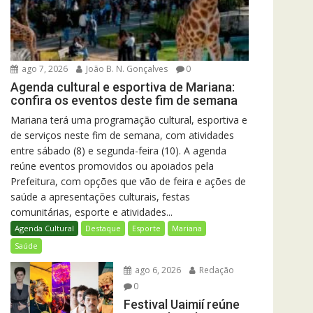
ago 7, 2026
João B. N. Gonçalves
0
Agenda cultural e esportiva de Mariana:
confira os eventos deste fim de semana
Mariana terá uma programação cultural, esportiva e
de serviços neste fim de semana, com atividades
entre sábado (8) e segunda-feira (10). A agenda
reúne eventos promovidos ou apoiados pela
Prefeitura, com opções que vão de feira e ações de
saúde a apresentações culturais, festas
comunitárias, esporte e atividades...
Agenda Cultural
Destaque
Esporte
Mariana
Saúde
ago 6, 2026
Redação
0
Festival Uaimií reúne