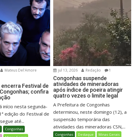
Mateus Del'Amore
jul 13, 2026
Redação
1
Congonhas suspende
atividades de mineradoras
 encerra Festival de
após índice de poeira atingir
 Congonhas; confira
quatro vezes o limite legal
ação
A Prefeitura de Congonhas
 início nesta segunda-
determinou, neste domingo (12), a
31ª edição do Festival de
suspensão temporária das
segue até...
atividades das mineradoras CSN,...
l
Congonhas
Congonhas
Destaque
Minas Gerais