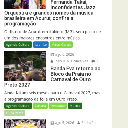
Fernanda Takai,
Inconfidentes Jazz
Orquestra e grandes nomes da música
brasileira em Acuruí; confira a
programação
O distrito de Acuruí, em Itabirito (MG), será palco de
um dos maiores encontros entre música,...
Agenda Cultural
Itabirito
Minas Gerais
ago 6, 2026
João B. N. Gonçalves
0
Banda Eva retorna ao
Bloco da Praia no
Carnaval de Ouro
Preto 2027
Ainda faltam seis meses para o Carnaval 2027, mas
a programação da folia em Ouro Preto...
Agenda Cultural
Cultura
Destaque
Música
Ouro Preto
ago 5, 2026
Redação