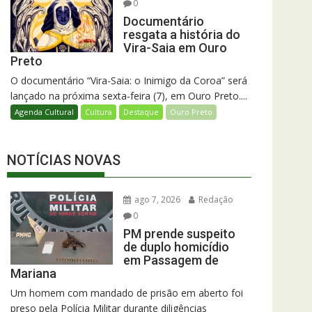
0
Documentário
resgata a história do
Vira-Saia em Ouro
Preto
O documentário “Vira-Saia: o Inimigo da Coroa” será
lançado na próxima sexta-feira (7), em Ouro Preto....
Agenda Cultural
Cultura
Destaque
Ouro Preto
NOTÍCIAS NOVAS
ago 7, 2026
Redação
0
PM prende suspeito
de duplo homicídio
em Passagem de
Mariana
Um homem com mandado de prisão em aberto foi
preso pela Polícia Militar durante diligências