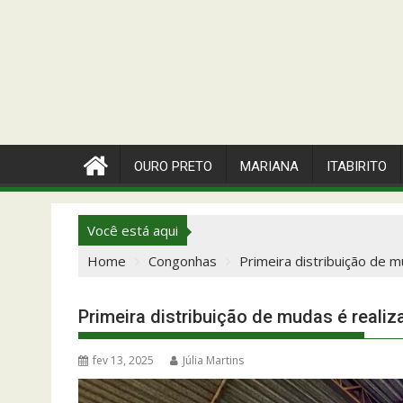
OURO PRETO
MARIANA
ITABIRITO
Você está aqui
Home
Congonhas
Primeira distribuição de 
Primeira distribuição de mudas é reali
fev 13, 2025
Júlia Martins