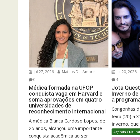
jul 27, 2026
Mateus Del'Amore
jul 20, 2026
0
4
Médica formada na UFOP
Jota Quest
conquista vaga em Harvard e
Inverno de
soma aprovações em quatro
a program
universidades de
Congonhas dá
reconhecimento internacional
feira (20) à 
A médica Bianca Cardoso Lopes, de
Inverno, que 
25 anos, alcançou uma importante
Agenda Cultura
conquista acadêmica ao ser