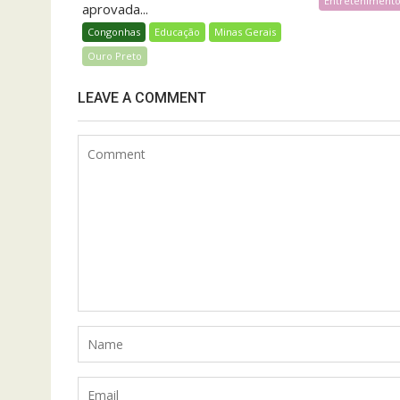
Entreteniment
aprovada...
Congonhas
Educação
Minas Gerais
Ouro Preto
LEAVE A COMMENT