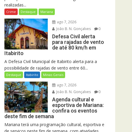
realizadas...
Crime
Destaque
Mariana
ago 7, 2026
João B. N. Gonçalves
0
Defesa Civil alerta
para rajadas de vento
de até 80 km/h em
Itabirito
A Defesa Civil Municipal de Itabirito alerta para a
possibilidade de rajadas de vento entre 60...
Destaque
Itabirito
Minas Gerais
ago 7, 2026
João B. N. Gonçalves
0
Agenda cultural e
esportiva de Mariana:
confira os eventos
deste fim de semana
Mariana terá uma programação cultural, esportiva e
de serviços neste fim de semana, com atividades