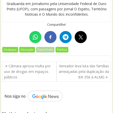
Graduanda em Jornalismo pela Universidade Federal de Ouro
Preto (UFOP), com passagens por Jornal O Espeto, Território
Notícias e O Mundo dos Inconfidentes.
Compartilhe!
Destaque
Educação
Ouro Preto
Política
Navegação
Câmara aprova multa por
Vereador leva luta das famílias
de
uso de drogas em espaços
ameaçadas pela duplicação da
Post
públicos
BR-356 à ALMG