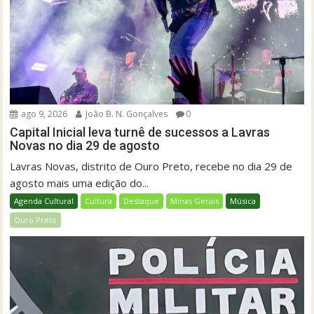
ago 9, 2026
João B. N. Gonçalves
0
Capital Inicial leva turnê de sucessos a Lavras
Novas no dia 29 de agosto
Lavras Novas, distrito de Ouro Preto, recebe no dia 29 de
agosto mais uma edição do...
Agenda Cultural
Cultura
Destaque
Minas Gerais
Música
Ouro Preto