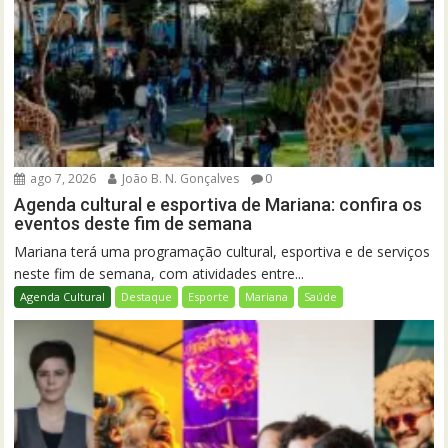
ago 7, 2026
João B. N. Gonçalves
0
Agenda cultural e esportiva de Mariana: confira os
eventos deste fim de semana
Mariana terá uma programação cultural, esportiva e de serviços
neste fim de semana, com atividades entre...
Agenda Cultural
Destaque
Esporte
Mariana
Saúde