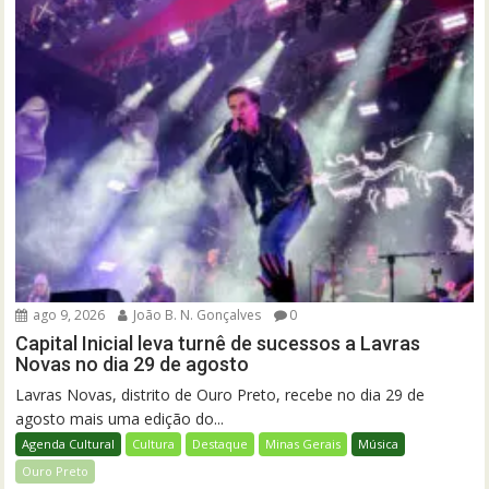
ago 9, 2026
João B. N. Gonçalves
0
Capital Inicial leva turnê de sucessos a Lavras
Novas no dia 29 de agosto
Lavras Novas, distrito de Ouro Preto, recebe no dia 29 de
agosto mais uma edição do...
Agenda Cultural
Cultura
Destaque
Minas Gerais
Música
Ouro Preto