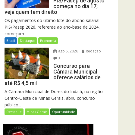
PIS/Pasep de agosto
começa no dia 17;
veja quem tem direito
Os pagamentos do último lote do abono salarial
PIS/Pasep 2026, referente ao ano-base de 2024,
começam...
Brasil
Destaque
Economia
ago 5, 2026
Redação
0
Concurso para
Câmara Municipal
oferece salários de
até R$ 4,5 mil
A Câmara Municipal de Dores do Indaiá, na região
Centro-Oeste de Minas Gerais, abriu concurso
público...
Destaque
Minas Gerais
Oportunidade