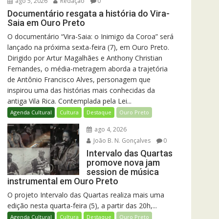
ago 5, 2026
Redação
0
Documentário resgata a história do Vira-
Saia em Ouro Preto
O documentário “Vira-Saia: o Inimigo da Coroa” será
lançado na próxima sexta-feira (7), em Ouro Preto.
Dirigido por Artur Magalhães e Anthony Christian
Fernandes, o média-metragem aborda a trajetória
de Antônio Francisco Alves, personagem que
inspirou uma das histórias mais conhecidas da
antiga Vila Rica. Contemplada pela Lei...
Agenda Cultural
Cultura
Destaque
Ouro Preto
ago 4, 2026
João B. N. Gonçalves
0
Intervalo das Quartas
promove nova jam
session de música
instrumental em Ouro Preto
O projeto Intervalo das Quartas realiza mais uma
edição nesta quarta-feira (5), a partir das 20h,...
Agenda Cultural
Cultura
Destaque
Ouro Preto