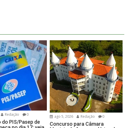
Redação
0
ago 5, 2026
Redação
0
 do PIS/Pasep de
Concurso para Câmara
eça no dia 17; veja