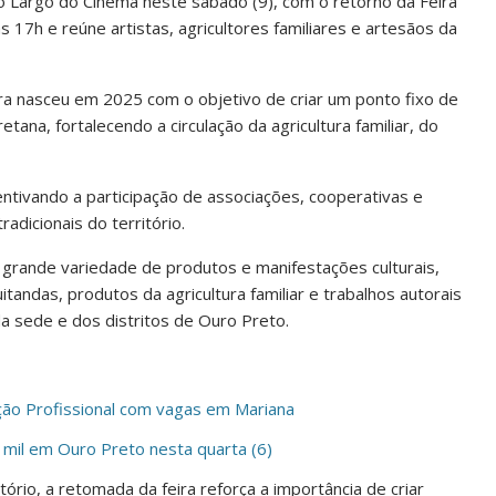
 o Largo do Cinema neste sábado (9), com o retorno da Feira
17h e reúne artistas, agricultores familiares e artesãos da
eira nasceu em 2025 com o objetivo de criar um ponto fixo de
etana, fortalecendo a circulação da agricultura familiar, do
centivando a participação de associações, cooperativas e
dicionais do território.
rande variedade de produtos e manifestações culturais,
andas, produtos da agricultura familiar e trabalhos autorais
a sede e dos distritos de Ouro Preto.
ção Profissional com vagas em Mariana
 mil em Ouro Preto nesta quarta (6)
ório, a retomada da feira reforça a importância de criar