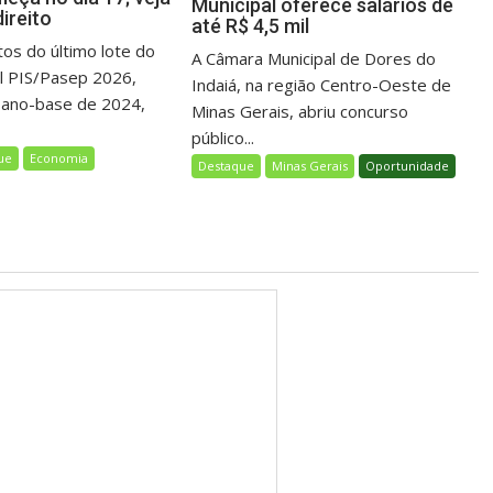
Municipal oferece salários de
ireito
até R$ 4,5 mil
s do último lote do
A Câmara Municipal de Dores do
al PIS/Pasep 2026,
Indaiá, na região Centro-Oeste de
 ano-base de 2024,
Minas Gerais, abriu concurso
público...
ue
Economia
Destaque
Minas Gerais
Oportunidade