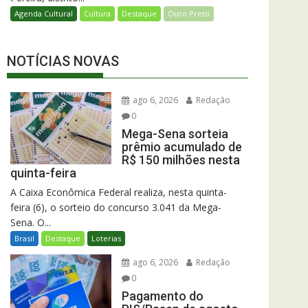
Agenda Cultural
Cultura
Destaque
Ouro Preto
NOTÍCIAS NOVAS
ago 6, 2026
Redação
0
Mega-Sena sorteia
prêmio acumulado de
R$ 150 milhões nesta
quinta-feira
A Caixa Econômica Federal realiza, nesta quinta-
feira (6), o sorteio do concurso 3.041 da Mega-
Sena. O...
Brasil
Destaque
Loterias
ago 6, 2026
Redação
0
Pagamento do