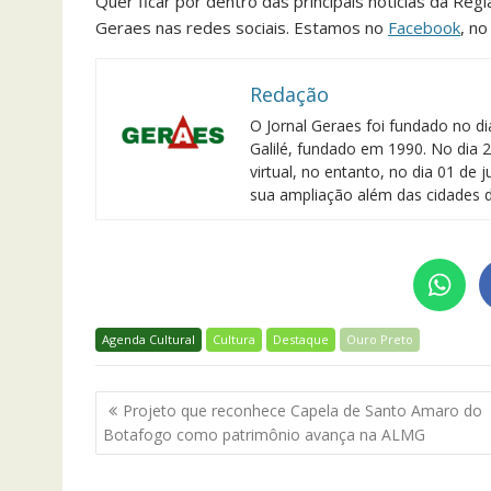
Quer ficar por dentro das principais notícias da Reg
Geraes nas redes sociais. Estamos no
Facebook
, n
Redação
O Jornal Geraes foi fundado no di
Galilé, fundado em 1990. No dia 2
virtual, no entanto, no dia 01 de
sua ampliação além das cidades d
Agenda Cultural
Cultura
Destaque
Ouro Preto
Navegação
Projeto que reconhece Capela de Santo Amaro do
de
Botafogo como patrimônio avança na ALMG
Post