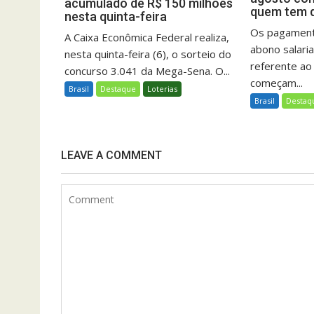
acumulado de R$ 150 milhões
quem tem d
nesta quinta-feira
Os pagamento
A Caixa Econômica Federal realiza,
abono salari
nesta quinta-feira (6), o sorteio do
referente ao
concurso 3.041 da Mega-Sena. O...
começam...
Brasil
Destaque
Loterias
Brasil
Destaq
LEAVE A COMMENT