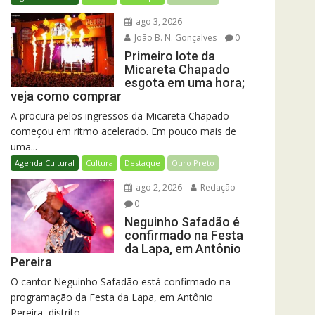
ago 3, 2026
João B. N. Gonçalves
0
Primeiro lote da
Micareta Chapado
esgota em uma hora;
veja como comprar
A procura pelos ingressos da Micareta Chapado
começou em ritmo acelerado. Em pouco mais de
uma...
Agenda Cultural
Cultura
Destaque
Ouro Preto
ago 2, 2026
Redação
0
Neguinho Safadão é
confirmado na Festa
da Lapa, em Antônio
Pereira
O cantor Neguinho Safadão está confirmado na
programação da Festa da Lapa, em Antônio
Pereira, distrito...