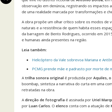
observação em denúncia, registrando os impactos amb
de uma realidade marcada por transformações e che
A obra propõe um olhar crítico sobre os modos de v
naturais e a resistência de quem habita esses esp
da barragem de Bento Rodrigues, ocorrido em 2015, 
e humanas ainda presentes na região.
Leia também:
Helicóptero da Vale sobrevoa Mariana e Antôn
PCMG prende mãe e padrasto por morte de m
A
trilha sonora original
é produzida por
Aquiles, o
boombap, sintetiza a narrativa do curta em uma co
retratadas na obra.
A
direção de fotografia
é assinada por
Uriel Marq
por
Luan Carlos
. O
elenco
conta com a atuação de