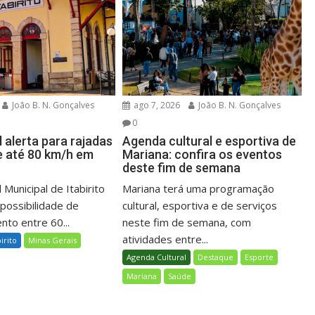
João B. N. Gonçalves
ago 7, 2026
João B. N. Gonçalves
0
l alerta para rajadas
Agenda cultural e esportiva de
e até 80 km/h em
Mariana: confira os eventos
deste fim de semana
 Municipal de Itabirito
Mariana terá uma programação
 possibilidade de
cultural, esportiva e de serviços
nto entre 60...
neste fim de semana, com
atividades entre...
birito
Minas Gerais
Agenda Cultural
Destaque
Esporte
Mariana
Saúde