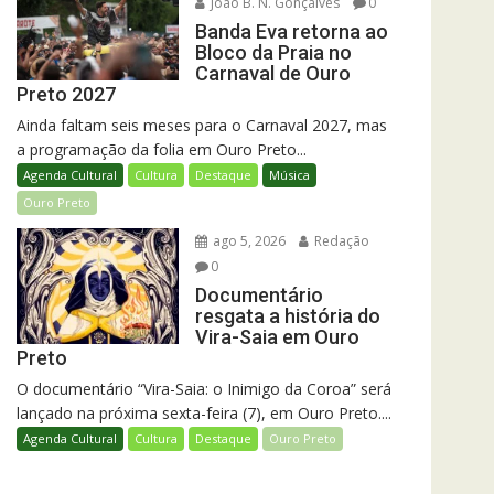
João B. N. Gonçalves
0
Banda Eva retorna ao
Bloco da Praia no
Carnaval de Ouro
Preto 2027
Ainda faltam seis meses para o Carnaval 2027, mas
a programação da folia em Ouro Preto...
Agenda Cultural
Cultura
Destaque
Música
Ouro Preto
ago 5, 2026
Redação
0
Documentário
resgata a história do
Vira-Saia em Ouro
Preto
O documentário “Vira-Saia: o Inimigo da Coroa” será
lançado na próxima sexta-feira (7), em Ouro Preto....
Agenda Cultural
Cultura
Destaque
Ouro Preto