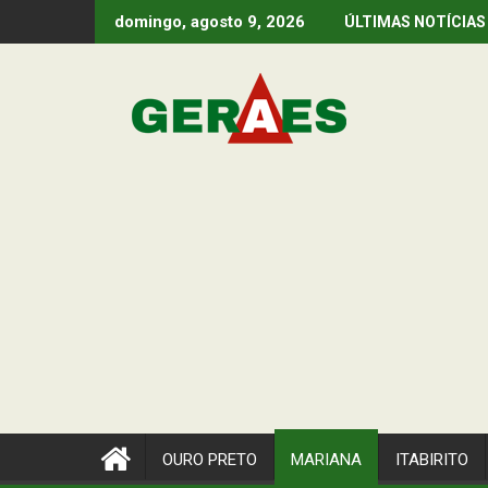
Skip
domingo, agosto 9, 2026
ÚLTIMAS NOTÍCIAS
to
content
OURO PRETO
MARIANA
ITABIRITO