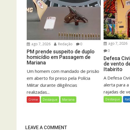
ago 7, 2026
ago 7, 2026
Redação
0
0
PM prende suspeito de duplo
homicídio em Passagem de
Defesa Civi
Mariana
de vento d
Itabirito
Um homem com mandado de prisão
A Defesa Civil
em aberto foi preso pela Polícia
alerta para a
Militar durante diligências
rajadas de ve
realizadas...
Destaque
Ita
Crime
Destaque
Mariana
LEAVE A COMMENT