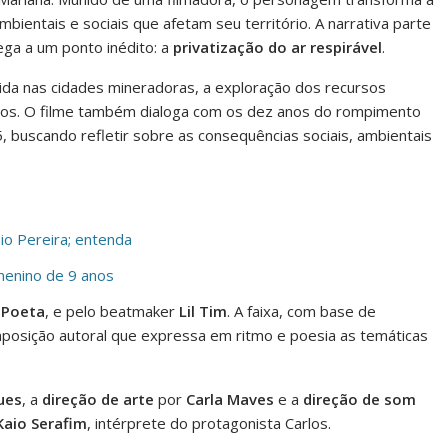
ientais e sociais que afetam seu território. A narrativa parte
ga a um ponto inédito: a
privatização do ar respirável
.
ida nas cidades mineradoras, a exploração dos recursos
aços. O filme também dialoga com os dez anos do rompimento
buscando refletir sobre as consequências sociais, ambientais
io Pereira; entenda
enino de 9 anos
 Poeta
, e pelo beatmaker
Lil Tim
. A faixa, com base de
mposição autoral que expressa em ritmo e poesia as temáticas
ues
, a
direção de arte
por
Carla Maves
e a
direção de som
Kaio Serafim
, intérprete do protagonista Carlos.