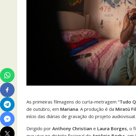
As primeiras filmagens do curta-metragem
“Tudo Q
de outubro, em
Mariana
. A produção é da
Miratú F
início das diárias de gravação do projeto audiovisual.
Dirigido por
Anthony Christian
e
Laura Borges
, o 
que vive no distrito ficcional de
Antônio Borba
, em 