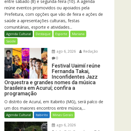
entre sábado (8) e segunda-feira (10). A agenda
reúne eventos promovidos ou apoiados pela
Prefeitura, com opções que vão de feira e ações de
saúde a apresentações culturais, festas
comunitárias, esporte e atividades...
Agenda Cultural
Destaque
Esporte
Mariana
Saúde
ago 6, 2026
Redação
0
Festival Uaimií reúne
Fernanda Takai,
Inconfidentes Jazz
Orquestra e grandes nomes da música
brasileira em Acuruí; confira a
programação
O distrito de Acuruí, em Itabirito (MG), será palco de
um dos maiores encontros entre música,...
Agenda Cultural
Itabirito
Minas Gerais
ago 6, 2026