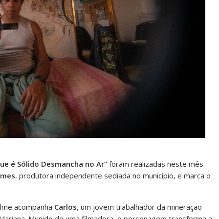
ue é Sólido Desmancha no Ar”
foram realizadas neste mês
ilmes
, produtora independente sediada no município, e marca o
filme acompanha
Carlos
, um jovem trabalhador da mineração
Mariana. Munido de uma filmadora, o personagem transforma a