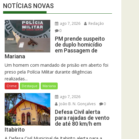
NOTÍCIAS NOVAS
ago 7, 2026
Redação
0
PM prende suspeito
de duplo homicídio
em Passagem de
Mariana
Um homem com mandado de prisão em aberto foi
preso pela Polícia Militar durante diligências
realizadas...
Crime
Destaque
Mariana
ago 7, 2026
João B. N. Gonçalves
0
Defesa Civil alerta
para rajadas de vento
de até 80 km/h em
Itabirito
A Defesa Civil Municipal de Itabirito alerta para a