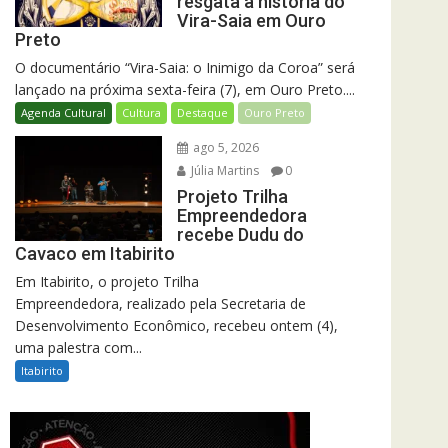
resgata a história do
Vira-Saia em Ouro
Preto
O documentário “Vira-Saia: o Inimigo da Coroa” será
lançado na próxima sexta-feira (7), em Ouro Preto....
Agenda Cultural
Cultura
Destaque
Ouro Preto
ago 5, 2026
Júlia Martins
0
Projeto Trilha
Empreendedora
recebe Dudu do
Cavaco em Itabirito
Em Itabirito, o projeto Trilha
Empreendedora, realizado pela Secretaria de
Desenvolvimento Econômico, recebeu ontem (4),
uma palestra com...
Itabirito