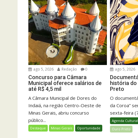
ago 5, 2026
Redação
0
ago 5, 2026
Concurso para Câmara
Documentár
Municipal oferece salários de
história d
até R$ 4,5 mil
Preto
A Câmara Municipal de Dores do
O documentári
Indaiá, na região Centro-Oeste de
da Coroa” se
Minas Gerais, abriu concurso
sexta-feira (
público...
Agenda Cultura
Destaque
Minas Gerais
Oportunidade
Ouro Preto