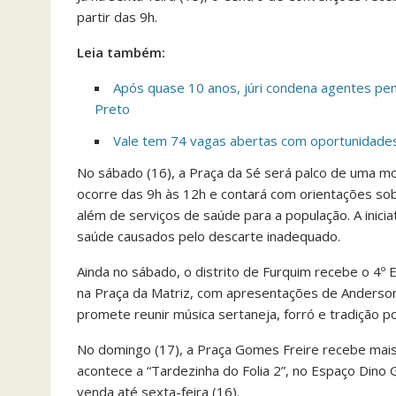
partir das 9h.
Leia também:
Após quase 10 anos, júri condena agentes pen
Preto
Vale tem 74 vagas abertas com oportunidades
No sábado (16), a Praça da Sé será palco de uma m
ocorre das 9h às 12h e contará com orientações so
além de serviços de saúde para a população. A inicia
saúde causados pelo descarte inadequado.
Ainda no sábado, o distrito de Furquim recebe o 4º
na Praça da Matriz, com apresentações de Anderson
promete reunir música sertaneja, forró e tradição po
No domingo (17), a Praça Gomes Freire recebe mai
acontece a “Tardezinha do Folia 2”, no Espaço Dino 
venda até sexta-feira (16).