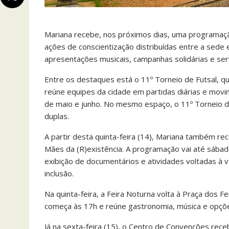
Mariana recebe, nos próximos dias, uma programação
ações de conscientização distribuídas entre a sede e 
apresentações musicais, campanhas solidárias e ser
Entre os destaques está o 11º Torneio de Futsal, q
reúne equipes da cidade em partidas diárias e movi
de maio e junho. No mesmo espaço, o 11º Torneio de
duplas.
A partir desta quinta-feira (14), Mariana também r
Mães da (R)existência. A programação vai até sábado 
exibição de documentários e atividades voltadas à v
inclusão.
Na quinta-feira, a Feira Noturna volta à Praça dos 
começa às 17h e reúne gastronomia, música e opçõe
Já na sexta-feira (15), o Centro de Convenções re