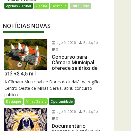
Agenda Cultural
Cultura
Destaque
Ouro Preto
NOTÍCIAS NOVAS
ago 5, 2026
Redação
0
Concurso para
Câmara Municipal
oferece salários de
até R$ 4,5 mil
A Câmara Municipal de Dores do Indaiá, na região
Centro-Oeste de Minas Gerais, abriu concurso
público...
Destaque
Minas Gerais
Oportunidade
ago 5, 2026
Redação
0
Documentário