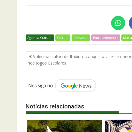
Agenda Cultural
Cultura
Destaque
Entretenimento
Mari
Navegação
Vôlei masculino de Itabirito conquista vice-campeo
de
nos Jogos Escolares
Post
Notícias relacionadas