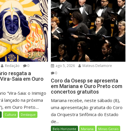
Redação
0
ago 5, 2026
Mateus Delamore
io resgata a
0
o Vira-Saia em Ouro
Coro da Osesp se apresenta
em Mariana e Ouro Preto com
concertos gratuitos
o “Vira-Saia: o Inimigo
rá lançado na próxima
Mariana recebe, neste sábado (8),
7), em Ouro Preto....
uma apresentação gratuita do Coro
da Orquestra Sinfônica do Estado
l
Cultura
Destaque
de...
Belo Horizonte
Mariana
Minas Gerais