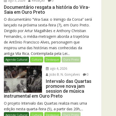
ago 5, 2026
Redação
0
Documentário resgata a história do Vira-
Saia em Ouro Preto
O documentário “Vira-Saia: o Inimigo da Coroa” será
lançado na próxima sexta-feira (7), em Ouro Preto.
Dirigido por Artur Magalhães e Anthony Christian
Fernandes, o média-metragem aborda a trajetória
de Antônio Francisco Alves, personagem que
inspirou uma das histórias mais conhecidas da
antiga Vila Rica. Contemplada pela Lei...
Agenda Cultural
Cultura
Destaque
Ouro Preto
ago 4, 2026
João B. N. Gonçalves
0
Intervalo das Quartas
promove nova jam
session de música
instrumental em Ouro Preto
O projeto Intervalo das Quartas realiza mais uma
edição nesta quarta-feira (5), a partir das 20h,...
Agenda Cultural
Cultura
Destaque
Ouro Preto