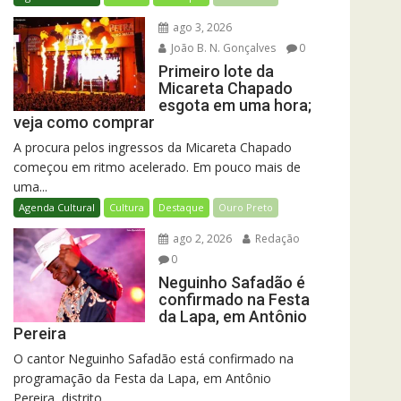
ago 3, 2026
João B. N. Gonçalves
0
Primeiro lote da
Micareta Chapado
esgota em uma hora;
veja como comprar
A procura pelos ingressos da Micareta Chapado
começou em ritmo acelerado. Em pouco mais de
uma...
Agenda Cultural
Cultura
Destaque
Ouro Preto
ago 2, 2026
Redação
0
Neguinho Safadão é
confirmado na Festa
da Lapa, em Antônio
Pereira
O cantor Neguinho Safadão está confirmado na
programação da Festa da Lapa, em Antônio
Pereira, distrito...