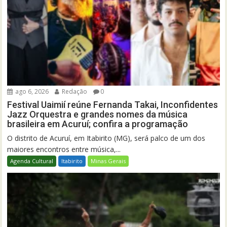
ago 6, 2026
Redação
0
Festival Uaimií reúne Fernanda Takai, Inconfidentes
Jazz Orquestra e grandes nomes da música
brasileira em Acuruí; confira a programação
O distrito de Acuruí, em Itabirito (MG), será palco de um dos
maiores encontros entre música,...
Agenda Cultural
Itabirito
Minas Gerais