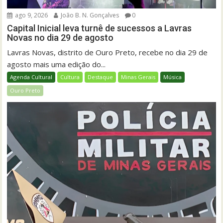
ago 9, 2026
João B. N. Gonçalves
0
Capital Inicial leva turnê de sucessos a Lavras
Novas no dia 29 de agosto
Lavras Novas, distrito de Ouro Preto, recebe no dia 29 de
agosto mais uma edição do...
Agenda Cultural
Cultura
Destaque
Minas Gerais
Música
Ouro Preto