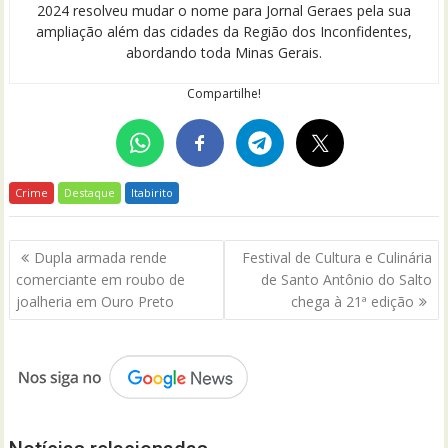
2024 resolveu mudar o nome para Jornal Geraes pela sua
ampliação além das cidades da Região dos Inconfidentes,
abordando toda Minas Gerais.
Compartilhe!
Crime
Destaque
Itabirito
Navegação
Dupla armada rende
Festival de Cultura e Culinária
de
comerciante em roubo de
de Santo Antônio do Salto
Post
joalheria em Ouro Preto
chega à 21ª edição