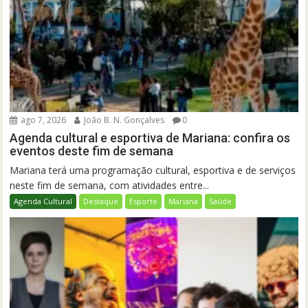
ago 7, 2026
João B. N. Gonçalves
0
Agenda cultural e esportiva de Mariana: confira os
eventos deste fim de semana
Mariana terá uma programação cultural, esportiva e de serviços
neste fim de semana, com atividades entre...
Agenda Cultural
Destaque
Esporte
Mariana
Saúde