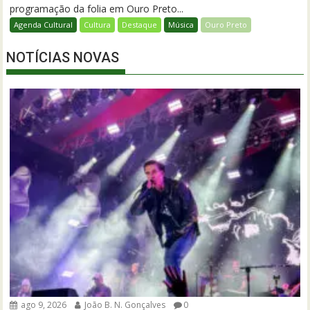
programação da folia em Ouro Preto...
Agenda Cultural
Cultura
Destaque
Música
Ouro Preto
NOTÍCIAS NOVAS
ago 9, 2026
João B. N. Gonçalves
0