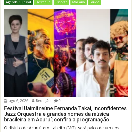
Agenda Cultural
Destaque
Esporte
Mariana
Saúde
ago 6, 2026
Redação
0
Festival Uaimií reúne Fernanda Takai, Inconfidentes
Jazz Orquestra e grandes nomes da música
brasileira em Acuruí; confira a programação
O distrito de Acuruí, em Itabirito (MG), será palco de um dos