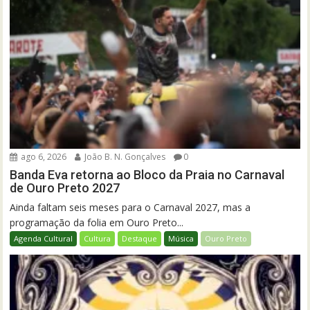
ago 6, 2026
João B. N. Gonçalves
0
Banda Eva retorna ao Bloco da Praia no Carnaval
de Ouro Preto 2027
Ainda faltam seis meses para o Carnaval 2027, mas a
programação da folia em Ouro Preto...
Agenda Cultural
Cultura
Destaque
Música
Ouro Preto