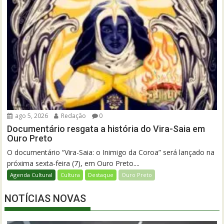
ago 5, 2026
Redação
0
Documentário resgata a história do Vira-Saia em
Ouro Preto
O documentário “Vira-Saia: o Inimigo da Coroa” será lançado na
próxima sexta-feira (7), em Ouro Preto....
Agenda Cultural
Cultura
Destaque
Ouro Preto
NOTÍCIAS NOVAS