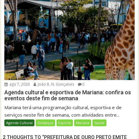
ago 7, 2026
João B. N. Gonçalves
0
Agenda cultural e esportiva de Mariana: confira os
eventos deste fim de semana
Mariana terá uma programação cultural, esportiva e de
serviços neste fim de semana, com atividades entre...
Agenda Cultural
Destaque
Esporte
Mariana
Saúde
2 THOUGHTS TO “PREFEITURA DE OURO PRETO EMITE