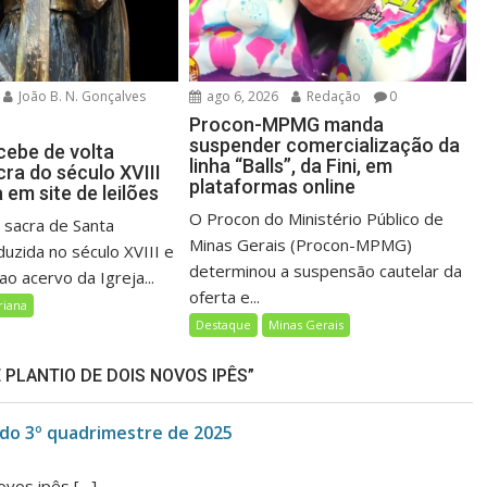
João B. N. Gonçalves
ago 6, 2026
Redação
0
Procon-MPMG manda
suspender comercialização da
cebe de volta
linha “Balls”, da Fini, em
ra do século XVIII
plataformas online
em site de leilões
O Procon do Ministério Público de
sacra de Santa
Minas Gerais (Procon-MPMG)
duzida no século XVIII e
determinou a suspensão cautelar da
o acervo da Igreja...
oferta e...
riana
Destaque
Minas Gerais
PLANTIO DE DOIS NOVOS IPÊS”
 do 3º quadrimestre de 2025
ovos ipês […]