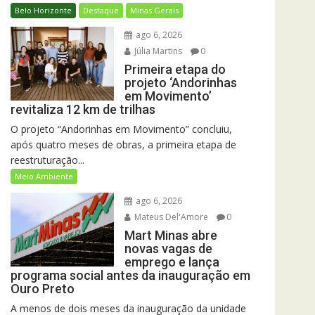
Belo Horizonte
Destaque
Minas Gerais
ago 6, 2026
Júlia Martins
0
Primeira etapa do
projeto ‘Andorinhas
em Movimento’
revitaliza 12 km de trilhas
O projeto “Andorinhas em Movimento” concluiu,
após quatro meses de obras, a primeira etapa de
reestruturação...
Meio Ambiente
ago 6, 2026
Mateus Del'Amore
0
Mart Minas abre
novas vagas de
emprego e lança
programa social antes da inauguração em
Ouro Preto
A menos de dois meses da inauguração da unidade