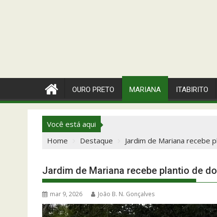
OURO PRETO
MARIANA
ITABIRITO
Você está aqui
Home
Destaque
Jardim de Mariana recebe p
Jardim de Mariana recebe plantio de do
mar 9, 2026
João B. N. Gonçalves