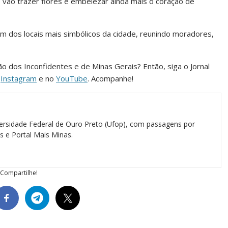
 vão trazer flores e embelezar ainda mais o coração de
um dos locais mais simbólicos da cidade, reunindo moradores,
ião dos Inconfidentes e de Minas Gerais? Então, siga o Jornal
o
Instagram
e no
YouTube
. Acompanhe!
ersidade Federal de Ouro Preto (Ufop), com passagens por
as e Portal Mais Minas.
Compartilhe!