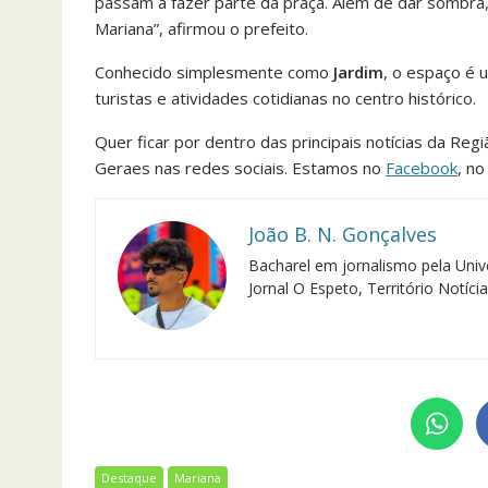
passam a fazer parte da praça. Além de dar sombra,
Mariana”, afirmou o prefeito.
Conhecido simplesmente como
Jardim
, o espaço é 
turistas e atividades cotidianas no centro histórico.
Quer ficar por dentro das principais notícias da Reg
Geraes nas redes sociais. Estamos no
Facebook
, n
João B. N. Gonçalves
Bacharel em jornalismo pela Univ
Jornal O Espeto, Território Notíci
Destaque
Mariana