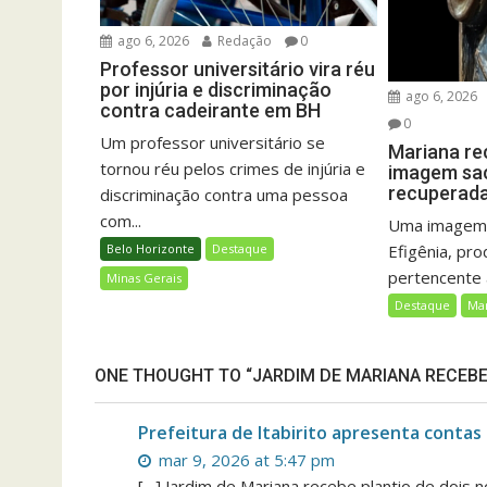
ago 6, 2026
Redação
0
Professor universitário vira réu
por injúria e discriminação
ago 6, 2026
contra cadeirante em BH
0
Um professor universitário se
Mariana re
tornou réu pelos crimes de injúria e
imagem sac
recuperada 
discriminação contra uma pessoa
com...
Uma imagem 
Efigênia, pro
Belo Horizonte
Destaque
pertencente a
Minas Gerais
Destaque
Ma
ONE THOUGHT TO “JARDIM DE MARIANA RECEBE 
Prefeitura de Itabirito apresenta contas
mar 9, 2026 at 5:47 pm
[…] Jardim de Mariana recebe plantio de dois n