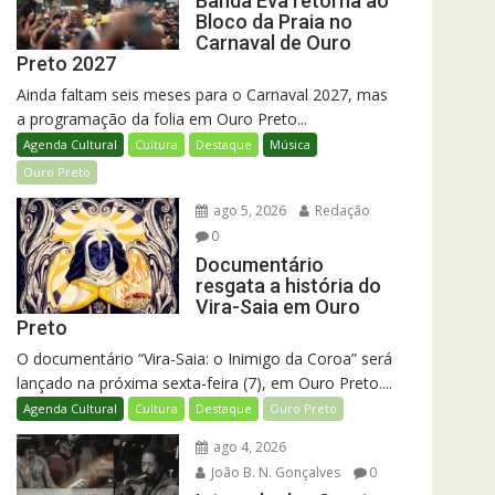
Banda Eva retorna ao
Bloco da Praia no
Carnaval de Ouro
Preto 2027
Ainda faltam seis meses para o Carnaval 2027, mas
a programação da folia em Ouro Preto...
Agenda Cultural
Cultura
Destaque
Música
Ouro Preto
ago 5, 2026
Redação
0
Documentário
resgata a história do
Vira-Saia em Ouro
Preto
O documentário “Vira-Saia: o Inimigo da Coroa” será
lançado na próxima sexta-feira (7), em Ouro Preto....
Agenda Cultural
Cultura
Destaque
Ouro Preto
ago 4, 2026
João B. N. Gonçalves
0