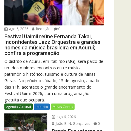
ago 6, 2026
Redação
0
Festival Uaimií reúne Fernanda Takai,
Inconfidentes Jazz Orquestra e grandes
nomes da música brasileira em Acuruí;
confira a programação
O distrito de Acuruí, em Itabirito (MG), será palco de
um dos maiores encontros entre música,
patrimônio histórico, turismo e cultura de Minas
Gerais. No próximo sábado, 15 de agosto, a partir
das 11h, acontece o grande encerramento do
Festival Uaimií 2026, com uma programação
gratuita que ocupará...
Agenda Cultural
Itabirito
Minas Gerais
ago 6, 2026
João B. N. Gonçalves
0