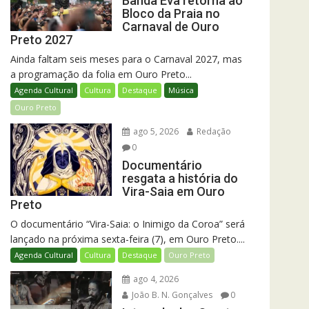
Banda Eva retorna ao
Bloco da Praia no
Carnaval de Ouro
Preto 2027
Ainda faltam seis meses para o Carnaval 2027, mas
a programação da folia em Ouro Preto...
Agenda Cultural
Cultura
Destaque
Música
Ouro Preto
ago 5, 2026
Redação
0
Documentário
resgata a história do
Vira-Saia em Ouro
Preto
O documentário “Vira-Saia: o Inimigo da Coroa” será
lançado na próxima sexta-feira (7), em Ouro Preto....
Agenda Cultural
Cultura
Destaque
Ouro Preto
ago 4, 2026
João B. N. Gonçalves
0