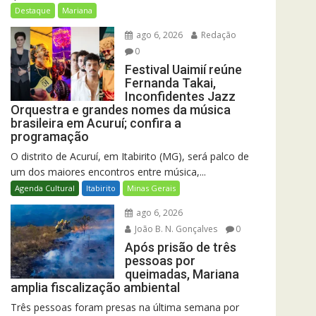
Destaque
Mariana
ago 6, 2026
Redação
0
Festival Uaimií reúne
Fernanda Takai,
Inconfidentes Jazz
Orquestra e grandes nomes da música
brasileira em Acuruí; confira a
programação
O distrito de Acuruí, em Itabirito (MG), será palco de
um dos maiores encontros entre música,...
Agenda Cultural
Itabirito
Minas Gerais
ago 6, 2026
João B. N. Gonçalves
0
Após prisão de três
pessoas por
queimadas, Mariana
amplia fiscalização ambiental
Três pessoas foram presas na última semana por