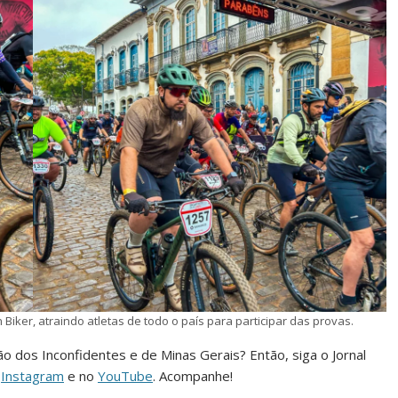
n Biker, atraindo atletas de todo o país para participar das provas.
ião dos Inconfidentes e de Minas Gerais? Então, siga o Jornal
o
Instagram
e no
YouTube
. Acompanhe!