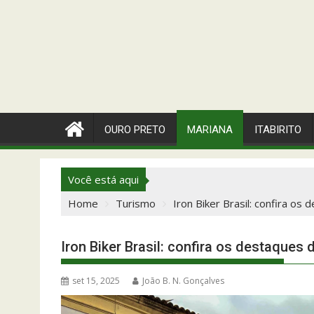
OURO PRETO
MARIANA
ITABIRITO
Você está aqui
Home
Turismo
Iron Biker Brasil: confira o
Iron Biker Brasil: confira os destaques
set 15, 2025
João B. N. Gonçalves