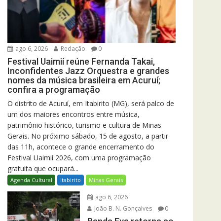
ago 6, 2026
Redação
0
Festival Uaimií reúne Fernanda Takai,
Inconfidentes Jazz Orquestra e grandes
nomes da música brasileira em Acuruí;
confira a programação
O distrito de Acuruí, em Itabirito (MG), será palco de
um dos maiores encontros entre música,
patrimônio histórico, turismo e cultura de Minas
Gerais. No próximo sábado, 15 de agosto, a partir
das 11h, acontece o grande encerramento do
Festival Uaimií 2026, com uma programação
gratuita que ocupará...
Agenda Cultural
Itabirito
Minas Gerais
ago 6, 2026
João B. N. Gonçalves
0