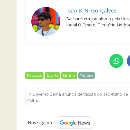
João B. N. Gonçalves
Bacharel em jornalismo pela Univ
Jornal O Espeto, Território Notíci
Destaque
Esporte
Mariana
Turismo
Navegação
Governo Zema anuncia demissão do secretário de
de
Cultura
Post