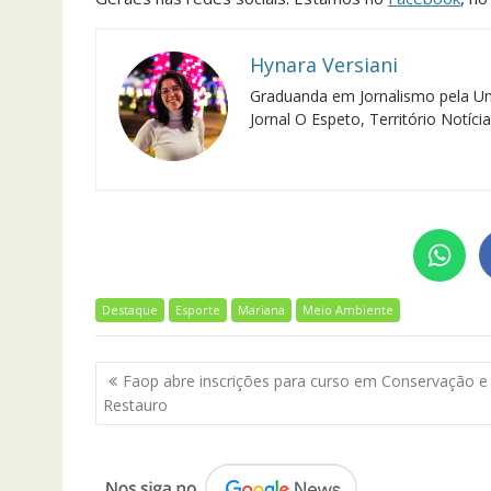
Hynara Versiani
Graduanda em Jornalismo pela Un
Jornal O Espeto, Território Notíc
Destaque
Esporte
Mariana
Meio Ambiente
Navegação
Faop abre inscrições para curso em Conservação e
de
Restauro
Post