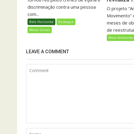
discriminação contra uma pessoa
O projeto “A
com...
Movimento” c
Belo Horizonte
Destaque
meses de obr
de reestrutur
Minas Gerais
Meio Ambiente
LEAVE A COMMENT