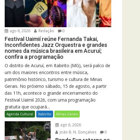
ago 6, 2026
Redação
0
Festival Uaimií reúne Fernanda Takai,
Inconfidentes Jazz Orquestra e grandes
nomes da música brasileira em Acuruí;
confira a programação
O distrito de Acuruí, em Itabirito (MG), será palco de
um dos maiores encontros entre música,
patrimônio histórico, turismo e cultura de Minas
Gerais. No próximo sábado, 15 de agosto, a partir
das 11h, acontece o grande encerramento do
Festival Uaimií 2026, com uma programação
gratuita que ocupará...
Agenda Cultural
Itabirito
Minas Gerais
ago 6, 2026
João B. N. Gonçalves
0