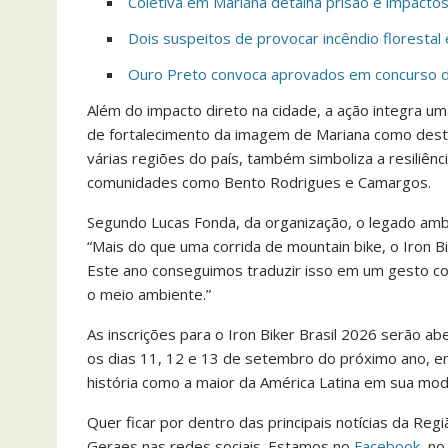
Coletiva em Mariana detalha prisão e impactos 
Dois suspeitos de provocar incêndio floresta
Ouro Preto convoca aprovados em concurso d
Além do impacto direto na cidade, a ação integra um
de fortalecimento da imagem de Mariana como destin
várias regiões do país, também simboliza a resiliê
comunidades como Bento Rodrigues e Camargos.
Segundo Lucas Fonda, da organização, o legado ambi
“Mais do que uma corrida de mountain bike, o Iron 
Este ano conseguimos traduzir isso em um gesto con
o meio ambiente.”
As inscrições para o Iron Biker Brasil 2026 serão a
os dias 11, 12 e 13 de setembro do próximo ano, 
história como a maior da América Latina em sua mod
Quer ficar por dentro das principais notícias da Reg
Geraes nas redes sociais. Estamos no
Facebook
, n