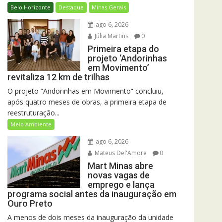
Belo Horizonte
Destaque
Minas Gerais
ago 6, 2026
Júlia Martins
0
Primeira etapa do
projeto ‘Andorinhas
em Movimento’
revitaliza 12 km de trilhas
O projeto “Andorinhas em Movimento” concluiu,
após quatro meses de obras, a primeira etapa de
reestruturação...
Meio Ambiente
ago 6, 2026
Mateus Del'Amore
0
Mart Minas abre
novas vagas de
emprego e lança
programa social antes da inauguração em
Ouro Preto
A menos de dois meses da inauguração da unidade