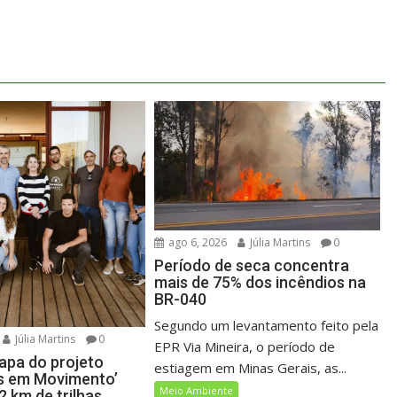
ago 6, 2026
Júlia Martins
0
Período de seca concentra
mais de 75% dos incêndios na
BR-040
Segundo um levantamento feito pela
Júlia Martins
0
EPR Via Mineira, o período de
tapa do projeto
estiagem em Minas Gerais, as...
s em Movimento’
Meio Ambiente
12 km de trilhas