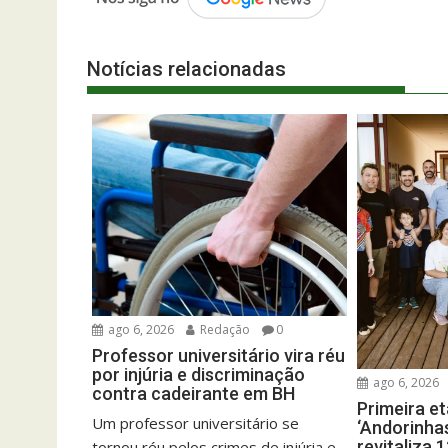
Notícias relacionadas
ago 6, 2026
Redação
0
Professor universitário vira réu
por injúria e discriminação
ago 6, 2026
contra cadeirante em BH
Primeira e
Um professor universitário se
‘Andorinha
revitaliza 
tornou réu pelos crimes de injúria e