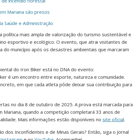
de incêndio florestal
l em Mariana são presos
a Saúde e Administração
a política mais ampla de valorização do turismo sustentável e
o esportivo e ecológico. O evento, que atrai visitantes de
ncia do município após os desastres ambientais que marcaram
ental do Iron Biker está no DNA do evento:
Biker é um encontro entre esporte, natureza e comunidade.
creto, em que cada atleta pôde deixar sua contribuição para
bertas no dia 8 de outubro de 2025. A prova está marcada para
em Mariana, quando a competição completará 33 anos de
alidade. Mais informações estão disponíveis no
site oficial
.
ião dos Inconfidentes e de Minas Gerais? Então, siga o Jornal
o
Instagram
e no
YouTube
. Acompanhe!