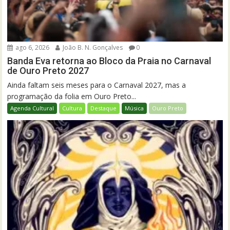
ago 6, 2026
João B. N. Gonçalves
0
Banda Eva retorna ao Bloco da Praia no Carnaval
de Ouro Preto 2027
Ainda faltam seis meses para o Carnaval 2027, mas a
programação da folia em Ouro Preto...
Agenda Cultural
Cultura
Destaque
Música
Ouro Preto