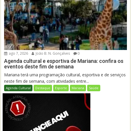
ago 7, 2026
João B. N. Gonçalves
0
Agenda cultural e esportiva de Mariana: confira os
eventos deste fim de semana
Mariana terá uma programação cultural, esportiva e de serviços
neste fim de semana, com atividades entre...
Agenda Cultural
Destaque
Esporte
Mariana
Saúde