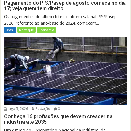
Pagamento do PIS/Pasep de agosto começa no dia
17; veja quem tem direito
Os pagamentos do último lote do abono salarial PIS/Pasep
2026, referente ao ano-base de 2024, começam...
Brasil
Destaque
Economia
ago 5, 2026
Redação
0
Conheça 16 profissões que devem crescer na
indústria até 2035
Um estudo do Observatório Nacional da Indústria, da