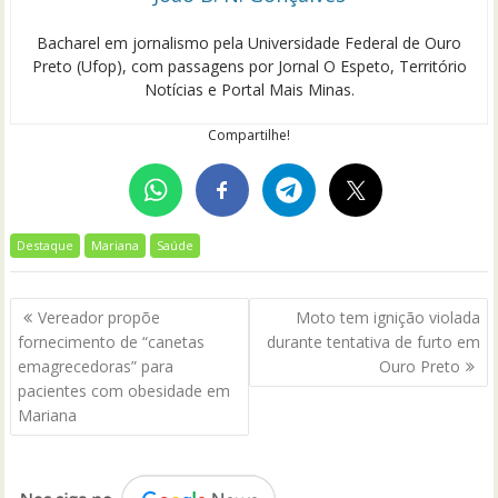
Bacharel em jornalismo pela Universidade Federal de Ouro
Preto (Ufop), com passagens por Jornal O Espeto, Território
Notícias e Portal Mais Minas.
Compartilhe!
Destaque
Mariana
Saúde
Navegação
Vereador propõe
Moto tem ignição violada
de
fornecimento de “canetas
durante tentativa de furto em
Post
emagrecedoras” para
Ouro Preto
pacientes com obesidade em
Mariana