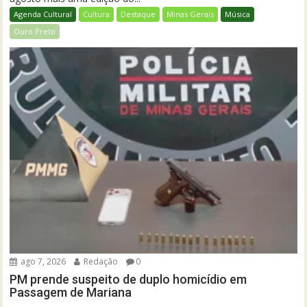
Agenda Cultural
Cultura
Destaque
Minas Gerais
Música
Ouro Preto
ago 7, 2026
Redação
0
PM prende suspeito de duplo homicídio em
Passagem de Mariana