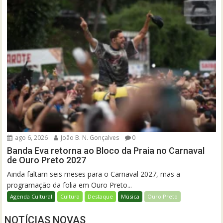
ago 6, 2026
João B. N. Gonçalves
0
Banda Eva retorna ao Bloco da Praia no Carnaval
de Ouro Preto 2027
Ainda faltam seis meses para o Carnaval 2027, mas a
programação da folia em Ouro Preto...
Agenda Cultural
Cultura
Destaque
Música
Ouro Preto
NOTÍCIAS NOVAS