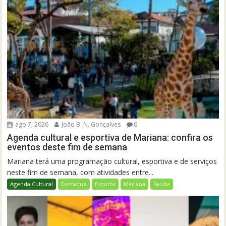
ago 7, 2026
João B. N. Gonçalves
0
Agenda cultural e esportiva de Mariana: confira os
eventos deste fim de semana
Mariana terá uma programação cultural, esportiva e de serviços
neste fim de semana, com atividades entre...
Agenda Cultural
Destaque
Esporte
Mariana
Saúde