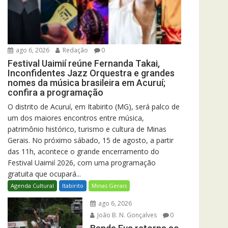
ago 6, 2026
Redação
0
Festival Uaimií reúne Fernanda Takai,
Inconfidentes Jazz Orquestra e grandes
nomes da música brasileira em Acuruí;
confira a programação
O distrito de Acuruí, em Itabirito (MG), será palco de
um dos maiores encontros entre música,
patrimônio histórico, turismo e cultura de Minas
Gerais. No próximo sábado, 15 de agosto, a partir
das 11h, acontece o grande encerramento do
Festival Uaimií 2026, com uma programação
gratuita que ocupará...
Agenda Cultural
Itabirito
Minas Gerais
ago 6, 2026
João B. N. Gonçalves
0