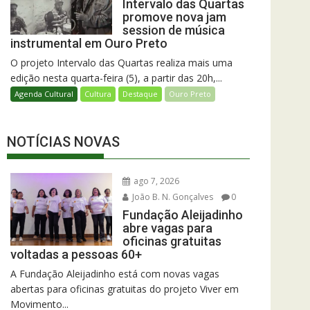
Intervalo das Quartas
promove nova jam
session de música
instrumental em Ouro Preto
O projeto Intervalo das Quartas realiza mais uma
edição nesta quarta-feira (5), a partir das 20h,...
Agenda Cultural
Cultura
Destaque
Ouro Preto
NOTÍCIAS NOVAS
ago 7, 2026
João B. N. Gonçalves
0
Fundação Aleijadinho
abre vagas para
oficinas gratuitas
voltadas a pessoas 60+
A Fundação Aleijadinho está com novas vagas
abertas para oficinas gratuitas do projeto Viver em
Movimento...