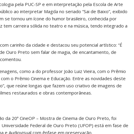
cologia pela PUC-SP e em interpretação pela Escola de Arte
blico ao interpretar Magda no seriado “Sai de Baixo”, exibido
 se tornou um ícone do humor brasileiro, conhecida por
iz tem carreira sólida no teatro e na música, tendo integrado a
 com carinho da cidade e destacou seu potencial artístico: “É
 de Ouro Preto sem falar de magia, de encantamento, de
, comentou.
enagens, como a do professor João Luiz Vieira, com o Prêmio
, com o Prêmio Cinema e Educação. Entre as novidades deste
o”, que reúne longas que fazem uso criativo de imagens de
 filmes restaurados e obras contemporâneas.
ão da 20ª CineOP – Mostra de Cinema de Ouro Preto, foi
 a Universidade Federal de Ouro Preto (UFOP) está em fase de
a e Audiovisual com ênfase em preservação.