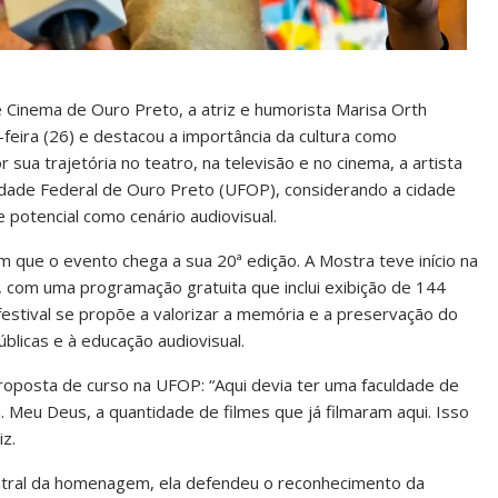
Cinema de Ouro Preto, a atriz e humorista Marisa Orth
-feira (26) e destacou a importância da cultura como
sua trajetória no teatro, na televisão e no cinema, a artista
idade Federal de Ouro Preto (UFOP), considerando a cidade
e potencial como cenário audiovisual.
que o evento chega a sua 20ª edição. A Mostra teve início na
o, com uma programação gratuita que inclui exibição de 144
 festival se propõe a valorizar a memória e a preservação do
úblicas e à educação audiovisual.
roposta de curso na UFOP: “Aqui devia ter uma faculdade de
 Meu Deus, a quantidade de filmes que já filmaram aqui. Isso
iz.
entral da homenagem, ela defendeu o reconhecimento da