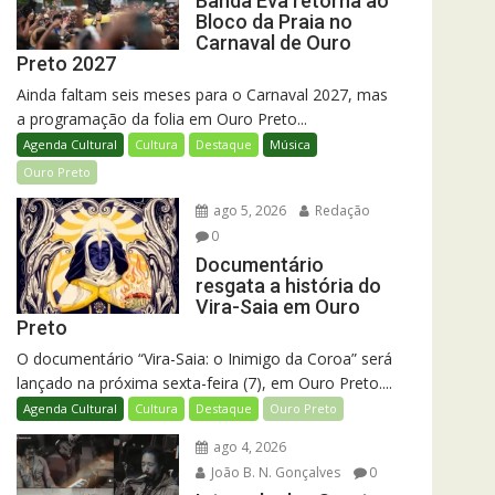
Banda Eva retorna ao
Bloco da Praia no
Carnaval de Ouro
Preto 2027
Ainda faltam seis meses para o Carnaval 2027, mas
a programação da folia em Ouro Preto...
Agenda Cultural
Cultura
Destaque
Música
Ouro Preto
ago 5, 2026
Redação
0
Documentário
resgata a história do
Vira-Saia em Ouro
Preto
O documentário “Vira-Saia: o Inimigo da Coroa” será
lançado na próxima sexta-feira (7), em Ouro Preto....
Agenda Cultural
Cultura
Destaque
Ouro Preto
ago 4, 2026
João B. N. Gonçalves
0