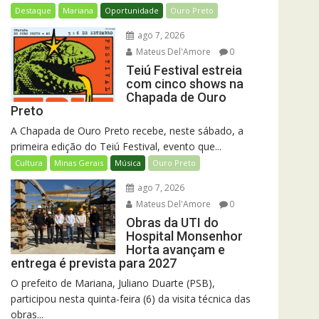
Destaque
Mariana
Oportunidade
Ouro Preto
ago 7, 2026
Mateus Del'Amore
0
Teiú Festival estreia
com cinco shows na
Chapada de Ouro
Preto
A Chapada de Ouro Preto recebe, neste sábado, a
primeira edição do Teiú Festival, evento que...
Cultura
Minas Gerais
Música
Ouro Preto
ago 7, 2026
Mateus Del'Amore
0
Obras da UTI do
Hospital Monsenhor
Horta avançam e
entrega é prevista para 2027
O prefeito de Mariana, Juliano Duarte (PSB),
participou nesta quinta-feira (6) da visita técnica das
obras...