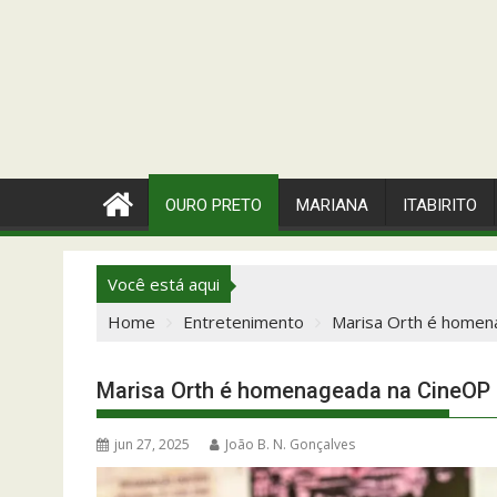
OURO PRETO
MARIANA
ITABIRITO
Você está aqui
Home
Entretenimento
Marisa Orth é homen
Marisa Orth é homenageada na CineOP 
jun 27, 2025
João B. N. Gonçalves