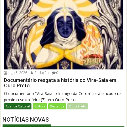
ago 5, 2026
Redação
0
Documentário resgata a história do Vira-Saia em
Ouro Preto
O documentário “Vira-Saia: o Inimigo da Coroa” será lançado na
próxima sexta-feira (7), em Ouro Preto....
Agenda Cultural
Cultura
Destaque
Ouro Preto
NOTÍCIAS NOVAS