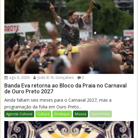
ago 6, 2026
João B. N. Gonçalves
0
Banda Eva retorna ao Bloco da Praia no Carnaval
de Ouro Preto 2027
Ainda faltam seis meses para o Carnaval 2027, mas a
programação da folia em Ouro Preto...
Agenda Cultural
Cultura
Destaque
Música
Ouro Preto