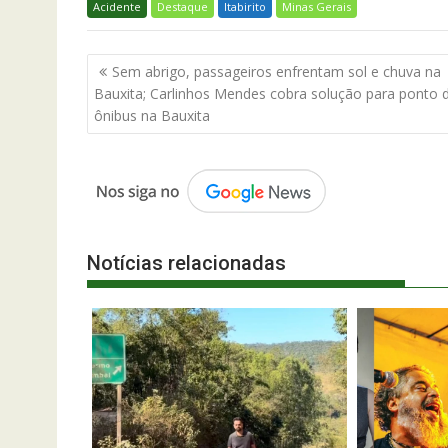
Acidente
Destaque
Itabirito
Minas Gerais
Navegação
Sem abrigo, passageiros enfrentam sol e chuva na
de
Bauxita; Carlinhos Mendes cobra solução para ponto 
Post
ônibus na Bauxita
Notícias relacionadas