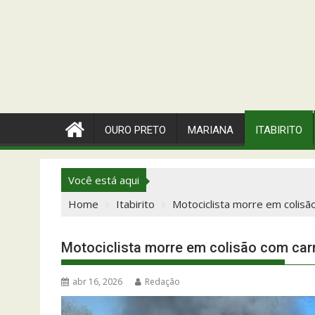
OURO PRETO
MARIANA
ITABIRITO
Você está aqui
Home
Itabirito
Motociclista morre em colisã
Motociclista morre em colisão com carr
abr 16, 2026
Redação