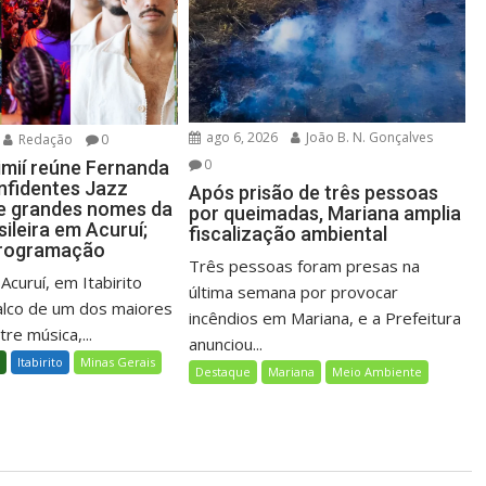
ago 6, 2026
João B. N. Gonçalves
Redação
0
0
imií reúne Fernanda
onfidentes Jazz
Após prisão de três pessoas
e grandes nomes da
por queimadas, Mariana amplia
ileira em Acuruí;
fiscalização ambiental
programação
Três pessoas foram presas na
 Acuruí, em Itabirito
última semana por provocar
alco de um dos maiores
incêndios em Mariana, e a Prefeitura
re música,...
anunciou...
l
Itabirito
Minas Gerais
Destaque
Mariana
Meio Ambiente