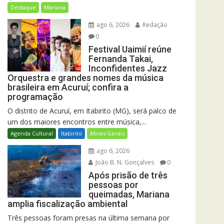
Destaque
Mariana
ago 6, 2026
Redação
0
Festival Uaimií reúne
Fernanda Takai,
Inconfidentes Jazz
Orquestra e grandes nomes da música
brasileira em Acuruí; confira a
programação
O distrito de Acuruí, em Itabirito (MG), será palco de
um dos maiores encontros entre música,...
Agenda Cultural
Itabirito
Minas Gerais
ago 6, 2026
João B. N. Gonçalves
0
Após prisão de três
pessoas por
queimadas, Mariana
amplia fiscalização ambiental
Três pessoas foram presas na última semana por