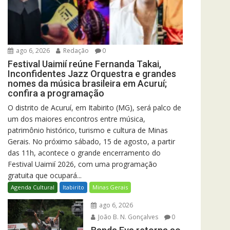
ago 6, 2026
Redação
0
Festival Uaimií reúne Fernanda Takai,
Inconfidentes Jazz Orquestra e grandes
nomes da música brasileira em Acuruí;
confira a programação
O distrito de Acuruí, em Itabirito (MG), será palco de
um dos maiores encontros entre música,
patrimônio histórico, turismo e cultura de Minas
Gerais. No próximo sábado, 15 de agosto, a partir
das 11h, acontece o grande encerramento do
Festival Uaimií 2026, com uma programação
gratuita que ocupará...
Agenda Cultural
Itabirito
Minas Gerais
ago 6, 2026
João B. N. Gonçalves
0