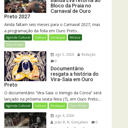
Banda Eva retorna ao
Bloco da Praia no
Carnaval de Ouro
Preto 2027
Ainda faltam seis meses para o Carnaval 2027, mas
a programação da folia em Ouro Preto...
Agenda Cultural
Cultura
Destaque
Música
Ouro Preto
ago 5, 2026
Redação
0
Documentário
resgata a história do
Vira-Saia em Ouro
Preto
O documentário “Vira-Saia: o Inimigo da Coroa” será
lançado na próxima sexta-feira (7), em Ouro Preto....
Agenda Cultural
Cultura
Destaque
Ouro Preto
ago 4, 2026
João B. N. Gonçalves
0