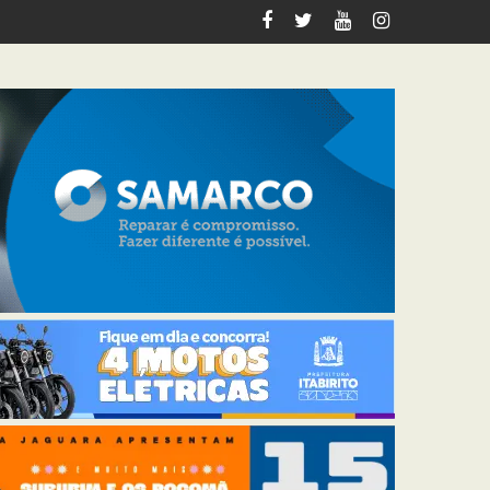
zz Orquestra e grandes nomes da música brasileira em Acuruí; c