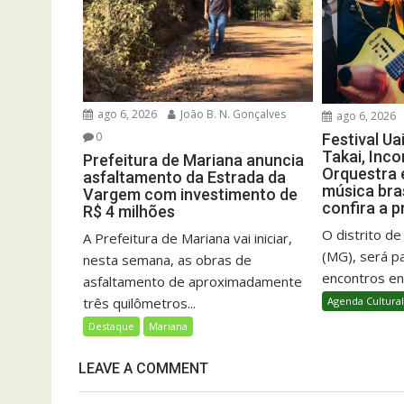
ago 6, 2026
João B. N. Gonçalves
ago 6, 2026
0
Festival Ua
Takai, Inc
Prefeitura de Mariana anuncia
Orquestra 
asfaltamento da Estrada da
música bras
Vargem com investimento de
confira a 
R$ 4 milhões
O distrito de
A Prefeitura de Mariana vai iniciar,
(MG), será p
nesta semana, as obras de
encontros ent
asfaltamento de aproximadamente
três quilômetros...
Agenda Cultura
Destaque
Mariana
LEAVE A COMMENT