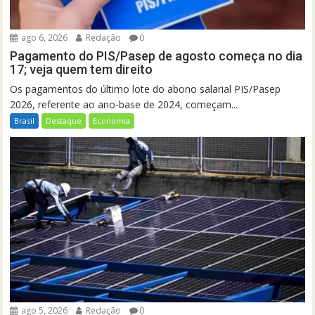
ago 6, 2026
Redação
0
Pagamento do PIS/Pasep de agosto começa no dia
17; veja quem tem direito
Os pagamentos do último lote do abono salarial PIS/Pasep
2026, referente ao ano-base de 2024, começam...
Brasil
Destaque
Economia
ago 5, 2026
Redação
0