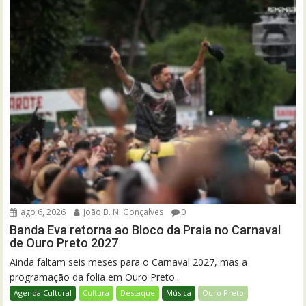
ago 6, 2026
João B. N. Gonçalves
0
Banda Eva retorna ao Bloco da Praia no Carnaval
de Ouro Preto 2027
Ainda faltam seis meses para o Carnaval 2027, mas a
programação da folia em Ouro Preto...
Agenda Cultural
Cultura
Destaque
Música
Ouro Preto