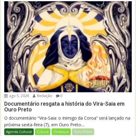
ago 5, 2026
Redação
0
Documentário resgata a história do Vira-Saia em
Ouro Preto
O documentário “Vira-Saia: o Inimigo da Coroa” será lançado na
próxima sexta-feira (7), em Ouro Preto....
Agenda Cultural
Cultura
Destaque
Ouro Preto