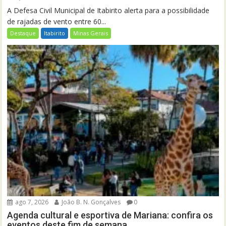
A Defesa Civil Municipal de Itabirito alerta para a possibilidade
de rajadas de vento entre 60...
Destaque
Itabirito
Minas Gerais
ago 7, 2026
João B. N. Gonçalves
0
Agenda cultural e esportiva de Mariana: confira os
eventos deste fim de semana