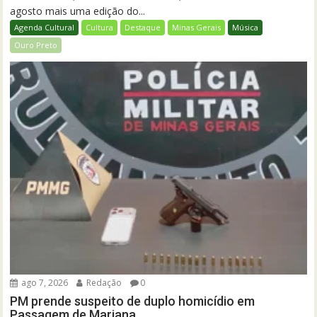
agosto mais uma edição do...
Agenda Cultural
Cultura
Destaque
Minas Gerais
Música
Ouro Preto
ago 7, 2026
Redação
0
PM prende suspeito de duplo homicídio em
Passagem de Mariana