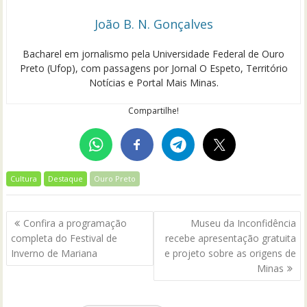
João B. N. Gonçalves
Bacharel em jornalismo pela Universidade Federal de Ouro
Preto (Ufop), com passagens por Jornal O Espeto, Território
Notícias e Portal Mais Minas.
Compartilhe!
Cultura
Destaque
Ouro Preto
Navegação
Confira a programação
Museu da Inconfidência
de
completa do Festival de
recebe apresentação gratuita
Post
Inverno de Mariana
e projeto sobre as origens de
Minas