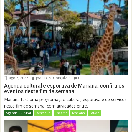
ago 7, 2026
João B. N. Gonçalves
0
Agenda cultural e esportiva de Mariana: confira os
eventos deste fim de semana
Mariana terá uma programação cultural, esportiva e de serviços
neste fim de semana, com atividades entre...
Agenda Cultural
Destaque
Esporte
Mariana
Saúde