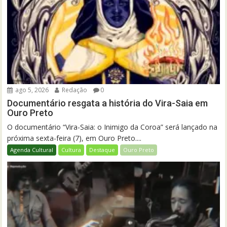
ago 5, 2026
Redação
0
Documentário resgata a história do Vira-Saia em
Ouro Preto
O documentário “Vira-Saia: o Inimigo da Coroa” será lançado na
próxima sexta-feira (7), em Ouro Preto....
Agenda Cultural
Cultura
Destaque
Ouro Preto