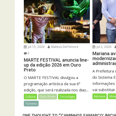
jul 15, 2026
Mateus Del'Amore
jul 2, 2026
Mariana av
3
moderniza
MARTE FESTIVAL anuncia line-
administra
up da edição 2026 em Ouro
Preto
A Prefeitura 
do Sistema E
O MARTE FESTIVAL divulgou a
Informações 
programação artística da sua 6ª
vai substituir.
edição, que será realizada nos dias...
Mariana
Mina
Cultura
Ouro Preto
Tecnologia
Turismo
ONE THOUGHT TO “‘CAMINHOS SAMARCO’ INICI