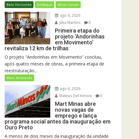
Belo Horizonte
Destaque
Minas Gerais
ago 6, 2026
Júlia Martins
0
Primeira etapa do
projeto ‘Andorinhas
em Movimento’
revitaliza 12 km de trilhas
O projeto “Andorinhas em Movimento” concluiu,
após quatro meses de obras, a primeira etapa de
reestruturação...
Meio Ambiente
ago 6, 2026
Mateus Del'Amore
0
Mart Minas abre
novas vagas de
emprego e lança
programa social antes da inauguração em
Ouro Preto
A menos de dois meses da inauguração da unidade