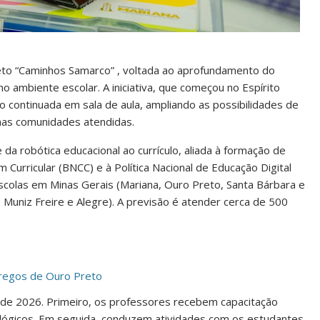
jeto “Caminhos Samarco” , voltada ao aprofundamento do
o ambiente escolar. A iniciativa, que começou no Espírito
o continuada em sala de aula, ampliando as possibilidades de
nas comunidades atendidas.
 da robótica educacional ao currículo, aliada à formação de
urricular (BNCC) e à Política Nacional de Educação Digital
escolas em Minas Gerais (Mariana, Ouro Preto, Santa Bárbara e
i, Muniz Freire e Alegre). A previsão é atender cerca de 500
pregos de Ouro Preto
de 2026. Primeiro, os professores recebem capacitação
nológicos. Em seguida, conduzem atividades com os estudantes,