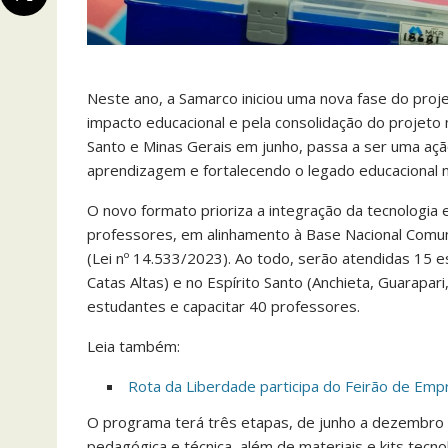
Neste ano, a Samarco iniciou uma nova fase do pro
impacto educacional e pela consolidação do projeto n
Santo e Minas Gerais em junho, passa a ser uma açã
aprendizagem e fortalecendo o legado educacional 
O novo formato prioriza a integração da tecnologia e
professores, em alinhamento à Base Nacional Comum C
(Lei nº 14.533/2023). Ao todo, serão atendidas 15 
Catas Altas) e no Espírito Santo (Anchieta, Guarapar
estudantes e capacitar 40 professores.
Leia também:
Rota da Liberdade participa do Feirão de Em
O programa terá três etapas, de junho a dezembro 
pedagógica e técnica, além de materiais e kits tec