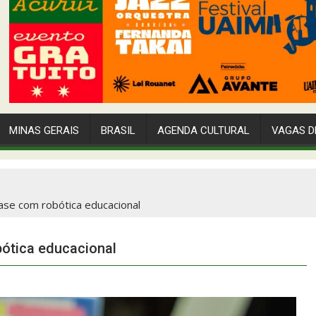
MINAS GERAIS
BRASIL
AGENDA CULTURAL
VAGAS D
fase com robótica educacional
bótica educacional