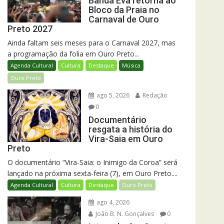
Banda Eva retorna ao
Bloco da Praia no
Carnaval de Ouro
Preto 2027
Ainda faltam seis meses para o Carnaval 2027, mas
a programação da folia em Ouro Preto...
Agenda Cultural
Cultura
Destaque
Música
Ouro Preto
ago 5, 2026
Redação
0
Documentário
resgata a história do
Vira-Saia em Ouro
Preto
O documentário “Vira-Saia: o Inimigo da Coroa” será
lançado na próxima sexta-feira (7), em Ouro Preto....
Agenda Cultural
Cultura
Destaque
Ouro Preto
ago 4, 2026
João B. N. Gonçalves
0