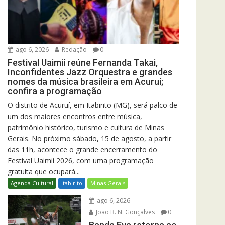
ago 6, 2026
Redação
0
Festival Uaimií reúne Fernanda Takai,
Inconfidentes Jazz Orquestra e grandes
nomes da música brasileira em Acuruí;
confira a programação
O distrito de Acuruí, em Itabirito (MG), será palco de
um dos maiores encontros entre música,
patrimônio histórico, turismo e cultura de Minas
Gerais. No próximo sábado, 15 de agosto, a partir
das 11h, acontece o grande encerramento do
Festival Uaimií 2026, com uma programação
gratuita que ocupará...
Agenda Cultural
Itabirito
Minas Gerais
ago 6, 2026
João B. N. Gonçalves
0