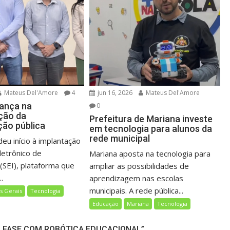
Mateus Del'Amore
4
jun 16, 2026
Mateus Del'Amore
ança na
0
ção da
Prefeitura de Mariana investe
ção pública
em tecnologia para alunos da
rede municipal
deu início à implantação
letrônico de
Mariana aposta na tecnologia para
(SEI), plataforma que
ampliar as possibilidades de
..
aprendizagem nas escolas
municipais. A rede pública...
s Gerais
Tecnologia
Educação
Mariana
Tecnologia
A FASE COM ROBÓTICA EDUCACIONAL”