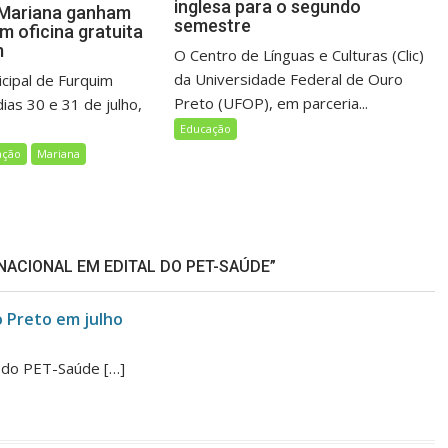
inglesa para o segundo
 Mariana ganham
semestre
m oficina gratuita
m
O Centro de Línguas e Culturas (Clic)
da Universidade Federal de Ouro
icipal de Furquim
Preto (UFOP), em parceria...
ias 30 e 31 de julho,
Educação
ação
Mariana
NACIONAL EM EDITAL DO PET-SAÚDE”
o Preto em julho
l do PET-Saúde […]