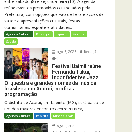
entre sábado (8) e segunda-feira (10). A agenda
reúne eventos promovidos ou apoiados pela
Prefeitura, com opções que vão de feira e ações de
saúde a apresentações culturais, festas
comunitárias, esporte e atividades...
Agenda Cultural
Destaque
Esporte
Mariana
Saúde
ago 6, 2026
Redação
0
Festival Uaimií reúne
Fernanda Takai,
Inconfidentes Jazz
Orquestra e grandes nomes da música
brasileira em Acuruí; confira a
programação
O distrito de Acuruí, em Itabirito (MG), será palco de
um dos maiores encontros entre música,...
Agenda Cultural
Itabirito
Minas Gerais
ago 6, 2026