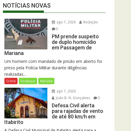
NOTÍCIAS NOVAS
ago 7, 2026
Redação
0
PM prende suspeito
de duplo homicídio
em Passagem de
Mariana
Um homem com mandado de prisão em aberto foi
preso pela Polícia Militar durante diligências
realizadas...
Crime
Destaque
Mariana
ago 7, 2026
João B. N. Gonçalves
0
Defesa Civil alerta
para rajadas de vento
de até 80 km/h em
Itabirito
A Defesa Civil Municipal de Itabirito alerta para a