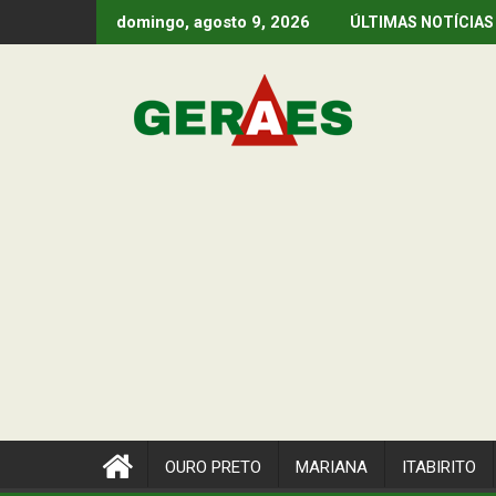
Skip
domingo, agosto 9, 2026
ÚLTIMAS NOTÍCIAS
to
content
OURO PRETO
MARIANA
ITABIRITO