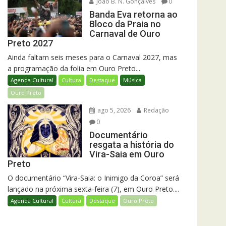
João B. N. Gonçalves
0
Banda Eva retorna ao
Bloco da Praia no
Carnaval de Ouro
Preto 2027
Ainda faltam seis meses para o Carnaval 2027, mas
a programação da folia em Ouro Preto...
Agenda Cultural
Cultura
Destaque
Música
Ouro Preto
ago 5, 2026
Redação
0
Documentário
resgata a história do
Vira-Saia em Ouro
Preto
O documentário “Vira-Saia: o Inimigo da Coroa” será
lançado na próxima sexta-feira (7), em Ouro Preto....
Agenda Cultural
Cultura
Destaque
Ouro Preto