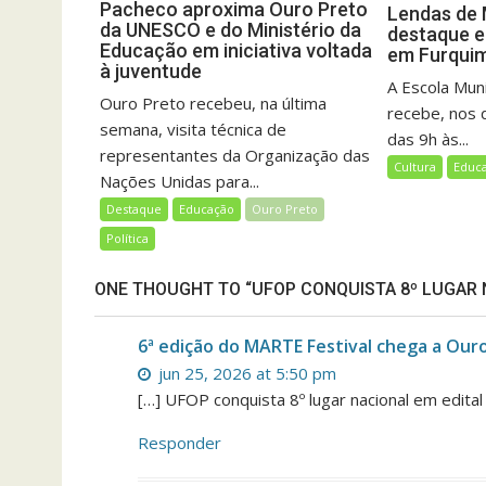
Pacheco aproxima Ouro Preto
Lendas de
da UNESCO e do Ministério da
destaque e
Educação em iniciativa voltada
em Furqui
à juventude
A Escola Mun
Ouro Preto recebeu, na última
recebe, nos d
semana, visita técnica de
das 9h às...
representantes da Organização das
Cultura
Educ
Nações Unidas para...
Destaque
Educação
Ouro Preto
Política
ONE THOUGHT TO “UFOP CONQUISTA 8º LUGAR 
6ª edição do MARTE Festival chega a Our
jun 25, 2026 at 5:50 pm
[…] UFOP conquista 8º lugar nacional em edita
Responder