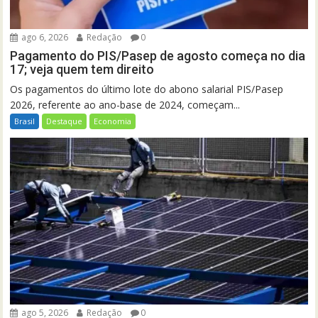
ago 6, 2026
Redação
0
Pagamento do PIS/Pasep de agosto começa no dia
17; veja quem tem direito
Os pagamentos do último lote do abono salarial PIS/Pasep
2026, referente ao ano-base de 2024, começam...
Brasil
Destaque
Economia
ago 5, 2026
Redação
0