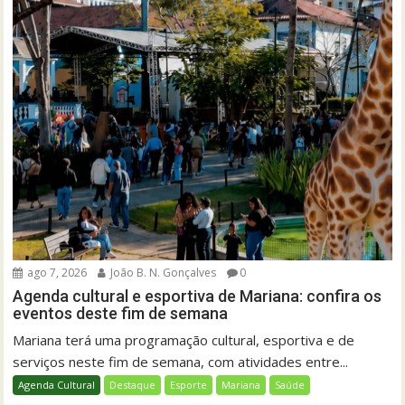
ago 7, 2026
João B. N. Gonçalves
0
Agenda cultural e esportiva de Mariana: confira os
eventos deste fim de semana
Mariana terá uma programação cultural, esportiva e de
serviços neste fim de semana, com atividades entre...
Agenda Cultural
Destaque
Esporte
Mariana
Saúde