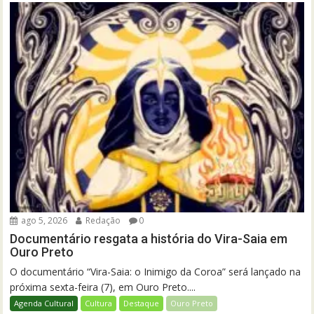
ago 5, 2026
Redação
0
Documentário resgata a história do Vira-Saia em
Ouro Preto
O documentário “Vira-Saia: o Inimigo da Coroa” será lançado na
próxima sexta-feira (7), em Ouro Preto....
Agenda Cultural
Cultura
Destaque
Ouro Preto