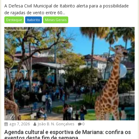
A Defesa Civil Municipal de Itabirito alerta para a possibilidade
de rajadas de vento entre 60...
Destaque
Itabirito
Minas Gerais
ago 7, 2026
João B. N. Gonçalves
0
Agenda cultural e esportiva de Mariana: confira os
eventos deste fim de semana