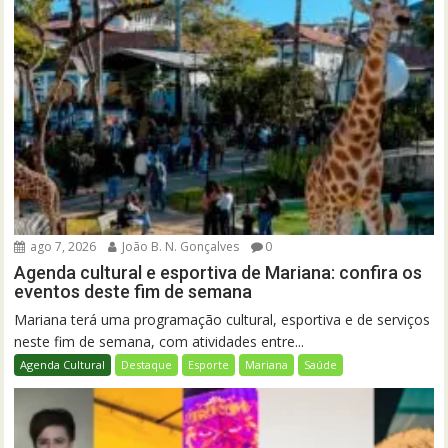
ago 7, 2026
João B. N. Gonçalves
0
Agenda cultural e esportiva de Mariana: confira os
eventos deste fim de semana
Mariana terá uma programação cultural, esportiva e de serviços
neste fim de semana, com atividades entre...
Agenda Cultural
Destaque
Esporte
Mariana
Saúde