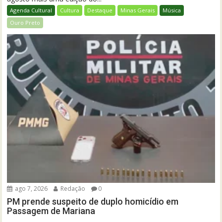
Agenda Cultural
Cultura
Destaque
Minas Gerais
Música
Ouro Preto
ago 7, 2026
Redação
0
PM prende suspeito de duplo homicídio em
Passagem de Mariana