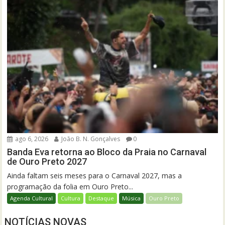
ago 6, 2026
João B. N. Gonçalves
0
Banda Eva retorna ao Bloco da Praia no Carnaval
de Ouro Preto 2027
Ainda faltam seis meses para o Carnaval 2027, mas a
programação da folia em Ouro Preto...
Agenda Cultural
Cultura
Destaque
Música
Ouro Preto
NOTÍCIAS NOVAS