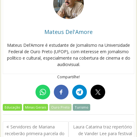
Mateus Del'Amore
Mateus Del’Amore é estudante de Jornalismo na Universidade
Federal de Ouro Preto (UFOP), com interesse em jornalismo
político e cultural, especialmente na cobertura de cinema e do
audiovisual.
Compartilhe!
Educação
Minas Gerais
Ouro Preto
Turismo
Navegação
Servidores de Mariana
Laura Catarina traz repertório
de
receberão primeira parcela do
de Vander Lee para festival