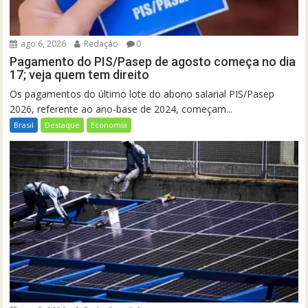
ago 6, 2026
Redação
0
Pagamento do PIS/Pasep de agosto começa no dia
17; veja quem tem direito
Os pagamentos do último lote do abono salarial PIS/Pasep
2026, referente ao ano-base de 2024, começam...
Brasil
Destaque
Economia