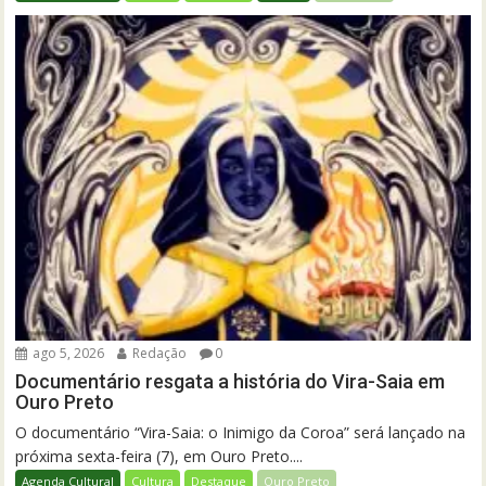
ago 5, 2026
Redação
0
Documentário resgata a história do Vira-Saia em
Ouro Preto
O documentário “Vira-Saia: o Inimigo da Coroa” será lançado na
próxima sexta-feira (7), em Ouro Preto....
Agenda Cultural
Cultura
Destaque
Ouro Preto