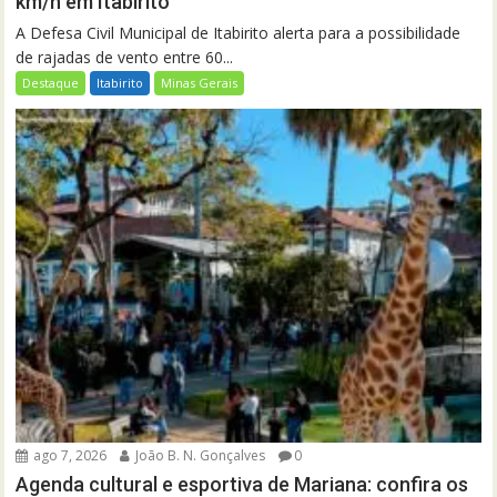
km/h em Itabirito
A Defesa Civil Municipal de Itabirito alerta para a possibilidade
de rajadas de vento entre 60...
Destaque
Itabirito
Minas Gerais
ago 7, 2026
João B. N. Gonçalves
0
Agenda cultural e esportiva de Mariana: confira os