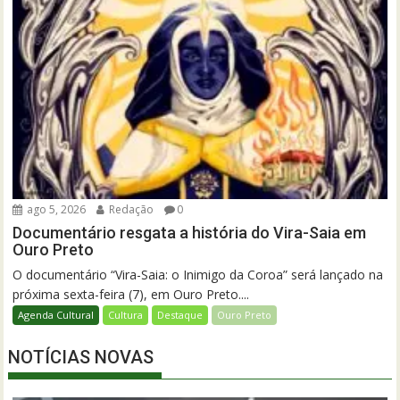
ago 5, 2026
Redação
0
Documentário resgata a história do Vira-Saia em
Ouro Preto
O documentário “Vira-Saia: o Inimigo da Coroa” será lançado na
próxima sexta-feira (7), em Ouro Preto....
Agenda Cultural
Cultura
Destaque
Ouro Preto
NOTÍCIAS NOVAS