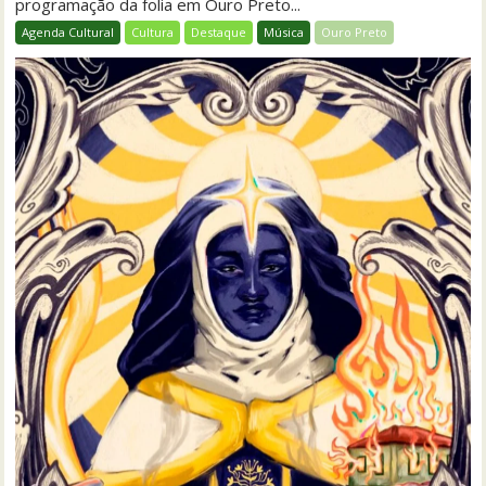
programação da folia em Ouro Preto...
Agenda Cultural
Cultura
Destaque
Música
Ouro Preto