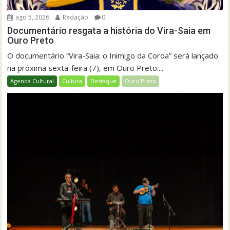
ago 5, 2026
Redação
0
Documentário resgata a história do Vira-Saia em
Ouro Preto
O documentário “Vira-Saia: o Inimigo da Coroa” será lançado
na próxima sexta-feira (7), em Ouro Preto....
Agenda Cultural
Cultura
Destaque
Ouro Preto