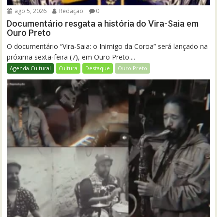
ago 5, 2026
Redação
0
Documentário resgata a história do Vira-Saia em
Ouro Preto
O documentário “Vira-Saia: o Inimigo da Coroa” será lançado na
próxima sexta-feira (7), em Ouro Preto....
Agenda Cultural
Cultura
Destaque
Ouro Preto