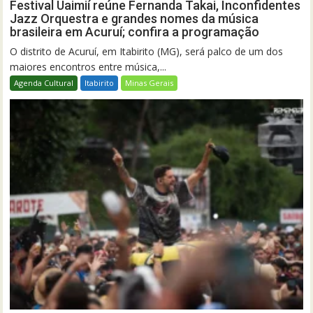
Festival Uaimií reúne Fernanda Takai, Inconfidentes
Jazz Orquestra e grandes nomes da música
brasileira em Acuruí; confira a programação
O distrito de Acuruí, em Itabirito (MG), será palco de um dos
maiores encontros entre música,...
Agenda Cultural
Itabirito
Minas Gerais