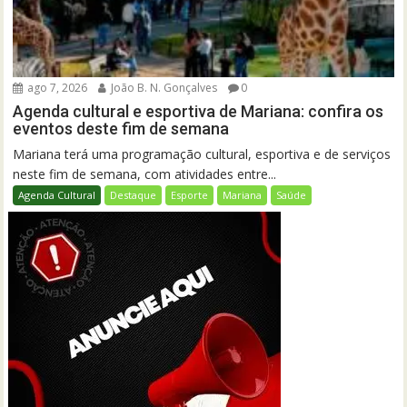
ago 7, 2026
João B. N. Gonçalves
0
Agenda cultural e esportiva de Mariana: confira os
eventos deste fim de semana
Mariana terá uma programação cultural, esportiva e de serviços
neste fim de semana, com atividades entre...
Agenda Cultural
Destaque
Esporte
Mariana
Saúde