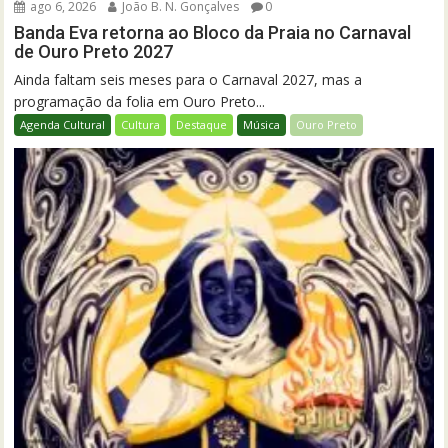
ago 6, 2026
João B. N. Gonçalves
0
Banda Eva retorna ao Bloco da Praia no Carnaval
de Ouro Preto 2027
Ainda faltam seis meses para o Carnaval 2027, mas a
programação da folia em Ouro Preto...
Agenda Cultural
Cultura
Destaque
Música
Ouro Preto